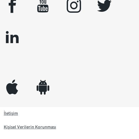
facebook
youtube
instagram
twitter
linkedin
appleinc
android
İletişim
Kişisel Verilerin Korunması