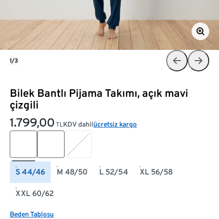
1/3
Bilek Bantlı Pijama Takımı, açık mavi
çizgili
1.799,00
KDV dahil
ücretsiz kargo
TL
S 44/46
M 48/50
L 52/54
XL 56/58
XXL 60/62
Beden Tablosu