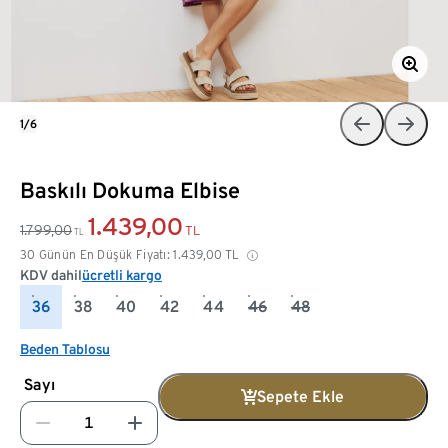
1/6
Baskılı Dokuma Elbise
1.439,00
1.799,00
TL
TL
30 Günün En Düşük Fiyatı:
1.439,00
TL
KDV dahil
ücretli kargo
36
38
40
42
44
46
48
Beden Tablosu
Sayı
Sepete Ekle