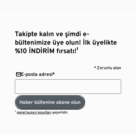
Takipte kalın ve şimdi e-
bültenimize üye olun! İlk üyelikte
%10 İNDİRİM fırsatı!¹
* Zorunlu alan
E-posta adresi*
Haber bültenine abone olun
¹
genel kupon koşulları
geçerlidir.