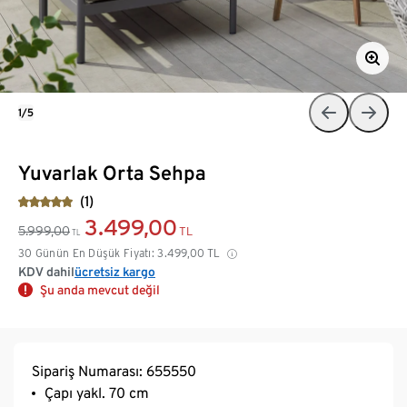
1/5
Yuvarlak Orta Sehpa
(1)
3.499,00
5.999,00
TL
TL
30 Günün En Düşük Fiyatı:
3.499,00
TL
KDV dahil
ücretsiz kargo
Şu anda mevcut değil
Sipariş Numarası: 655550
Çapı yakl. 70 cm