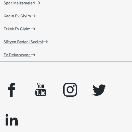
Spor Malzemeleri
Kadın Ev Giyim
Erkek Ev Giyim
Sütyen Bedeni Seçimi
Ev Dekorasyon
facebook
youtube
instagram
twitter
linkedin