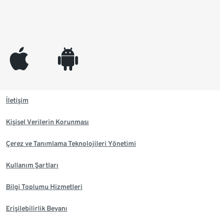
appleinc
android
İletişim
Kişisel Verilerin Korunması
Çerez ve Tanımlama Teknolojileri Yönetimi
Kullanım Şartları
Bilgi Toplumu Hizmetleri
Erişilebilirlik Beyanı