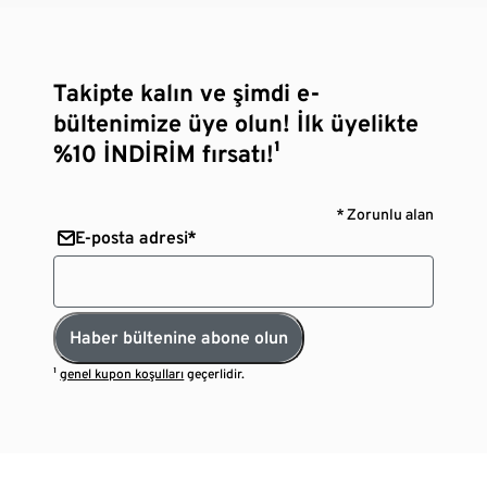
Takipte kalın ve şimdi e-
bültenimize üye olun! İlk üyelikte
%10 İNDİRİM fırsatı!¹
* Zorunlu alan
E-posta adresi*
Haber bültenine abone olun
¹
genel kupon koşulları
geçerlidir.