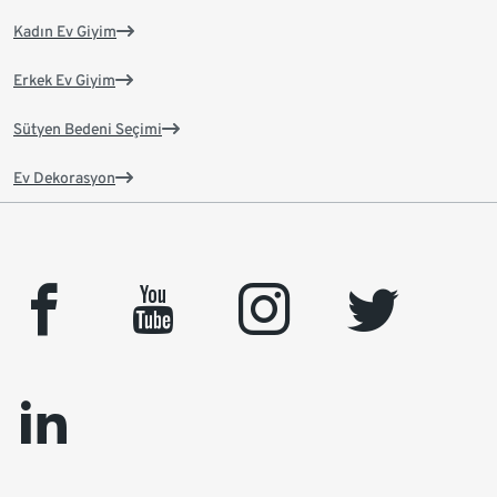
Kadın Ev Giyim
Erkek Ev Giyim
Sütyen Bedeni Seçimi
Ev Dekorasyon
facebook
youtube
instagram
twitter
linkedin