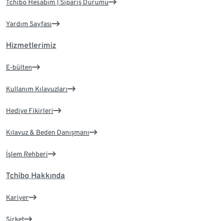
Tchibo Hesabım | Sipariş Durumu
Yardım Sayfası
Hizmetlerimiz
E-bülten
Kullanım Kılavuzları
Hediye Fikirleri
Kılavuz & Beden Danışmanı
İşlem Rehberi
Tchibo Hakkında
Kariyer
Şirket