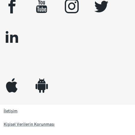
facebook
youtube
instagram
twitter
linkedin
appleinc
android
İletişim
Kişisel Verilerin Korunması