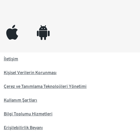
appleinc
android
İletişim
Kişisel Verilerin Korunması
Çerez ve Tanımlama Teknolojileri Yönetimi
Kullanım Şartları
Bilgi Toplumu Hizmetleri
Erişilebilirlik Beyanı