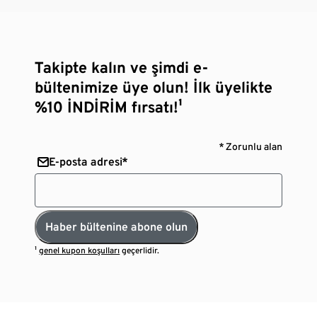
Takipte kalın ve şimdi e-
bültenimize üye olun! İlk üyelikte
%10 İNDİRİM fırsatı!¹
* Zorunlu alan
E-posta adresi*
Haber bültenine abone olun
¹
genel kupon koşulları
geçerlidir.