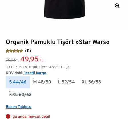
Organik Pamuklu Tişört »Star Wars«
(11)
49,95
79,95
TL
TL
30 Günün En Düşük Fiyatı:
49,95
TL
KDV dahil
ücretli kargo
S 44/46
M 48/50
L 52/54
XL 56/58
XXL 60/62
Beden Tablosu
Şu anda mevcut değil