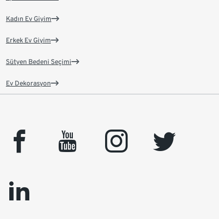
Kadın Ev Giyim
Erkek Ev Giyim
Sütyen Bedeni Seçimi
Ev Dekorasyon
facebook
youtube
instagram
twitter
linkedin