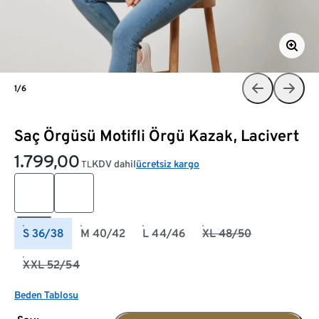
1/6
Saç Örgüsü Motifli Örgü Kazak, Lacivert
1.799,00
KDV dahil
ücretsiz kargo
TL
S 36/38
M 40/42
L 44/46
XL 48/50
XXL 52/54
Beden Tablosu