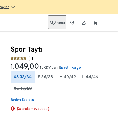
taylar
Arama
Spor Taytı
(1)
1.049,00
KDV dahil
ücretli kargo
TL
XS 32/34
S 36/38
M 40/42
L 44/46
XL 48/50
Beden Tablosu
Şu anda mevcut değil