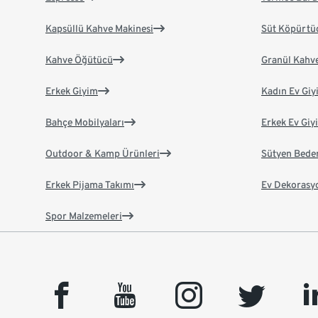
Kapsüllü Kahve Makinesi
Süt Köpürtü
Kahve Öğütücü
Granül Kahv
Erkek Giyim
Kadın Ev Giy
Bahçe Mobilyaları
Erkek Ev Giy
Outdoor & Kamp Ürünleri
Sütyen Bede
Erkek Pijama Takımı
Ev Dekorasy
Spor Malzemeleri
facebook
youtube
instagram
twitter
link