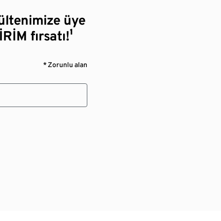
bültenimize üye
RİM fırsatı!¹
* Zorunlu alan