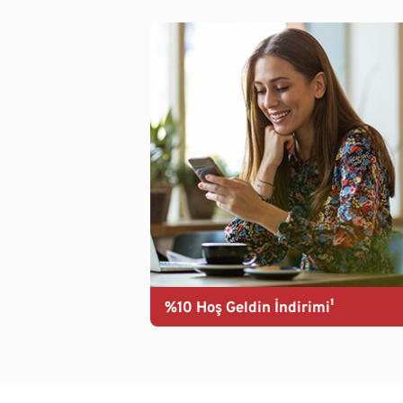
%10 Hoş Geldin İndirimi¹