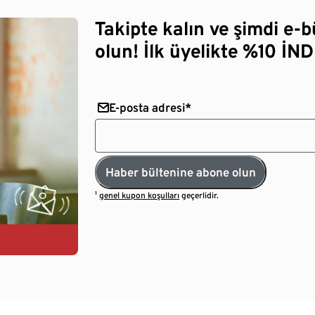
Takipte kalın ve şimdi e-
olun! İlk üyelikte %10 İNDİ
E-posta adresi*
Haber bültenine abone olun
¹
genel kupon koşulları
geçerlidir.