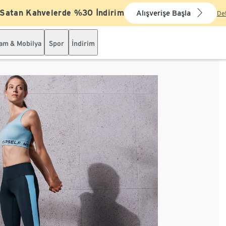
 Satan Kahvelerde %30 İndirim
Alışverişe Başla
De
şam & Mobilya
Spor
İndirim