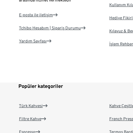
arasında hizmet vermektedir
Kullanım Kıl
E-posta ile iletişim
Hediye Fikirl
Tchibo Hesabım | Sipariş Durumu
Kılavuz & B
Yardım Sayfası
İşlem Rehber
Popüler kategoriler
Türk Kahvesi
Kahve Çeşitl
Filtre Kahve
French Pres
Espresso
Termos Bard