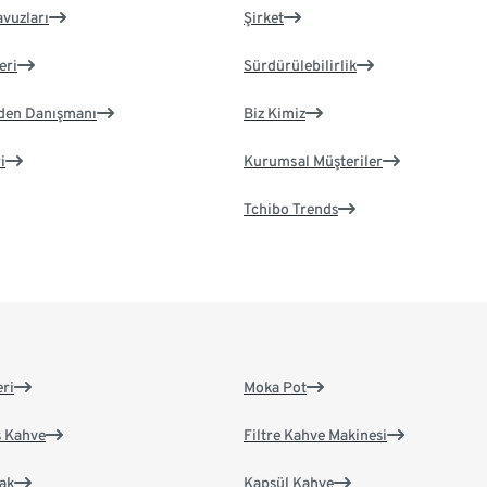
avuzları
Şirket
eri
Sürdürülebilirlik
eden Danışmanı
Biz Kimiz
i
Kurumsal Müşteriler
Tchibo Trends
eri
Moka Pot
s Kahve
Filtre Kahve Makinesi
ak
Kapsül Kahve