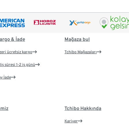
argo & İade
Mağaza bul
zeri ücretsiz kargo
Tchibo Mağazaları
iş süresi 1-2 iş günü
ay İade
imiz
Tchibo Hakkında
Kariyer