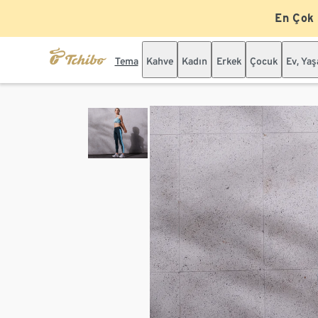
En Çok
Tema
Kahve
Kadın
Erkek
Çocuk
Ev, Ya