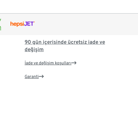
90 gün içerisinde ücretsiz iade ve
değişim
İade ve değişim koşulları
Garanti