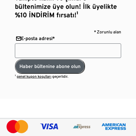
bültenimize üye olun! İlk üyelikte
%10 İNDİRİM fırsatı!¹
* Zorunlu alan
E-posta adresi*
Haber bültenine abone olun
¹
genel kupon koşulları
geçerlidir.