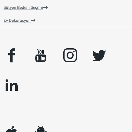
Sütyen Bedeni Seçimi
Ev Dekorasyon
facebook
youtube
instagram
twitter
linkedin