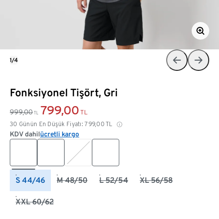
1/4
Fonksiyonel Tişört, Gri
799,00
999,00
TL
TL
30 Günün En Düşük Fiyatı:
799,00
TL
KDV dahil
ücretli kargo
S 44/46
M 48/50
L 52/54
XL 56/58
XXL 60/62