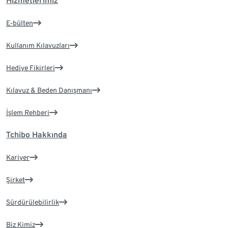
Hizmetlerimiz
E-bülten
Kullanım Kılavuzları
Hediye Fikirleri
Kılavuz & Beden Danışmanı
İşlem Rehberi
Tchibo Hakkında
Kariyer
Şirket
Sürdürülebilirlik
Biz Kimiz