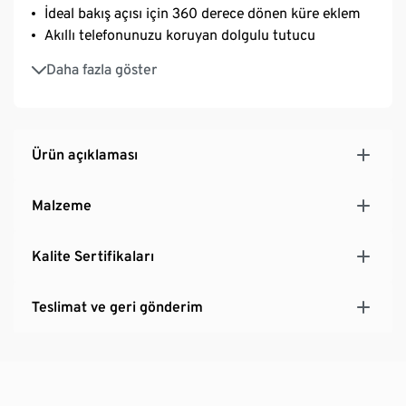
İdeal bakış açısı için 360 derece dönen küre eklem
Akıllı telefonunuzu koruyan dolgulu tutucu
Lastikli kıskaç kaymayı önler
Daha fazla göster
Kolayca takıp çıkarılabilir
Çocuk arabası için de pratik
Ürün açıklaması
Malzeme
Kalite Sertifikaları
Teslimat ve geri gönderim