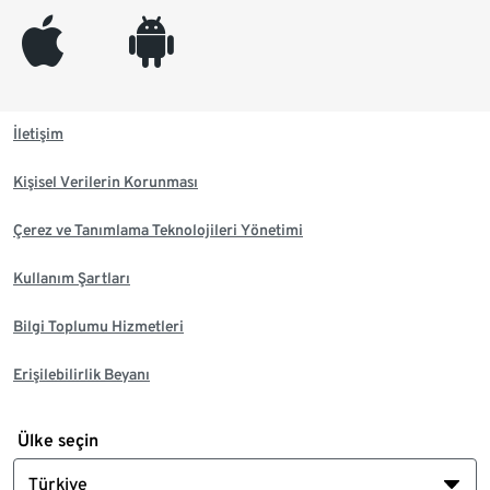
appleinc
android
İletişim
Kişisel Verilerin Korunması
Çerez ve Tanımlama Teknolojileri Yönetimi
Kullanım Şartları
Bilgi Toplumu Hizmetleri
Erişilebilirlik Beyanı
Ülke seçin
Türkiye