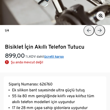
1/4
Bisiklet İçin Akıllı Telefon Tutucu
899,00
KDV dahil
ücretli kargo
TL
Şu anda mevcut değil
Sipariş Numarası: 626760
Ek silikon bant sayesinde ultra güçlü tutuş
55 ila 80 mm genişliğinde kılıflı veya kılıfsız tüm
akıllı telefon modelleri için uygundur
17 ile 28 mm çapa sahip gidonlara uygundur