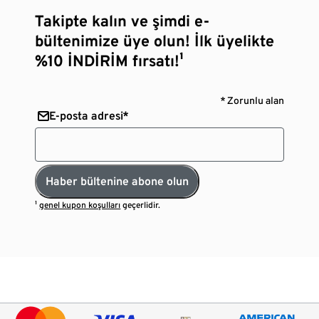
Takipte kalın ve şimdi e-
bültenimize üye olun! İlk üyelikte
%10 İNDİRİM fırsatı!¹
* Zorunlu alan
E-posta adresi*
Haber bültenine abone olun
¹
genel kupon koşulları
geçerlidir.