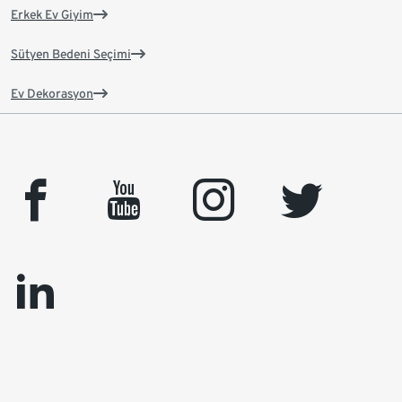
Erkek Ev Giyim
Sütyen Bedeni Seçimi
Ev Dekorasyon
facebook
youtube
instagram
twitter
linkedin