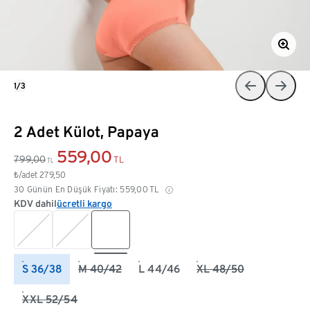
1/3
2 Adet Külot, Papaya
559,00
799,00
TL
TL
₺/adet
279,50
30 Günün En Düşük Fiyatı:
559,00
TL
KDV dahil
ücretli kargo
S 36/38
M 40/42
L 44/46
XL 48/50
XXL 52/54