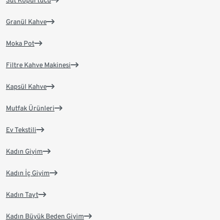
Süt Köpürtücü
Granül Kahve
Moka Pot
Filtre Kahve Makinesi
Kapsül Kahve
Mutfak Ürünleri
Ev Tekstili
Kadın Giyim
Kadın İç Giyim
Kadın Tayt
Kadın Büyük Beden Giyim