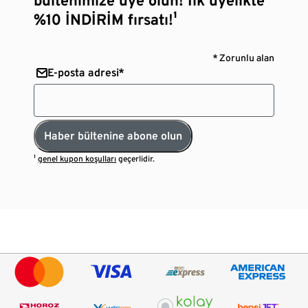
%10 İNDİRİM fırsatı!¹
* Zorunlu alan
E-posta adresi*
Haber bültenine abone olun
¹
genel kupon koşulları
geçerlidir.