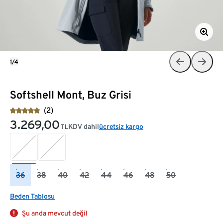
1/4
Softshell Mont, Buz Grisi
(2)
3.269,00
KDV dahil
ücretsiz kargo
TL
36
38
40
42
44
46
48
50
Beden Tablosu
Şu anda mevcut değil