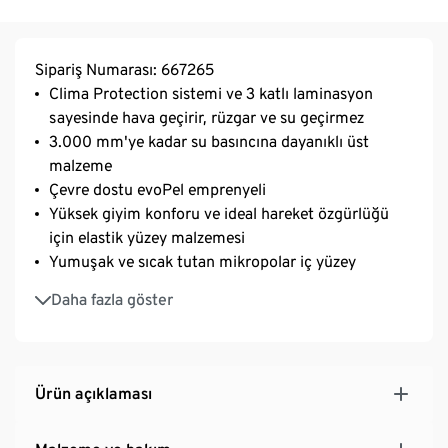
Sipariş Numarası: 667265
Clima Protection sistemi ve 3 katlı laminasyon
sayesinde hava geçirir, rüzgar ve su geçirmez
3.000 mm'ye kadar su basıncına dayanıklı üst
malzeme
Çevre dostu evoPel emprenyeli
Yüksek giyim konforu ve ideal hareket özgürlüğü
için elastik yüzey malzemesi
Yumuşak ve sıcak tutan mikropolar iç yüzey
Yüksek kapamalı, ayarlanabilir kordonlu kapüşon
Daha fazla göster
Çene korumalı çift yönlü fermuar
2 adet fermuarlı yan cep
Biraz daha uzun sırt kısımlı hafif bele oturan kesim
İçten bağcıklı bel kısmı
Ürün açıklaması
Kemerli ve çıtçıtlı manşet