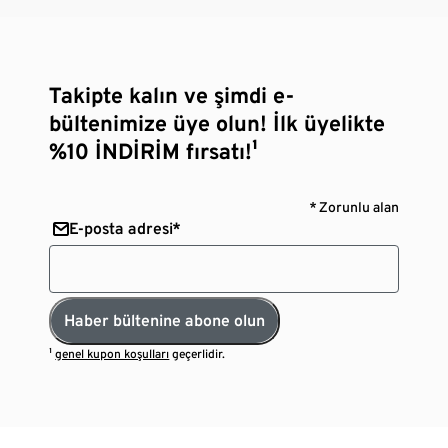
Takipte kalın ve şimdi e-
bültenimize üye olun! İlk üyelikte
%10 İNDİRİM fırsatı!¹
* Zorunlu alan
E-posta adresi*
Haber bültenine abone olun
¹
genel kupon koşulları
geçerlidir.