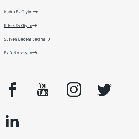
Kadın Ev Giyim
Erkek Ev Giyim
Sütyen Bedeni Seçimi
Ev Dekorasyon
facebook
youtube
instagram
twitter
linkedin