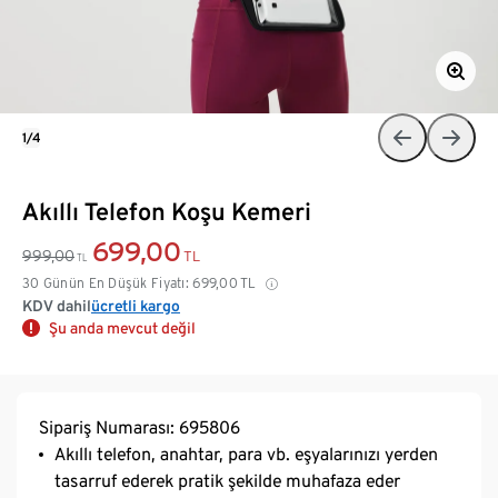
1/4
Akıllı Telefon Koşu Kemeri
699,00
999,00
TL
TL
30 Günün En Düşük Fiyatı:
699,00
TL
KDV dahil
ücretli kargo
Şu anda mevcut değil
Sipariş Numarası: 695806
Akıllı telefon, anahtar, para vb. eşyalarınızı yerden
tasarruf ederek pratik şekilde muhafaza eder