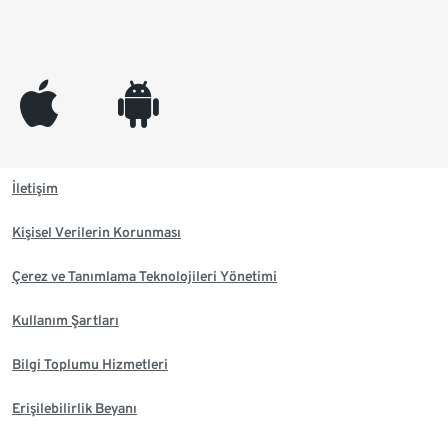
appleinc
android
İletişim
Kişisel Verilerin Korunması
Çerez ve Tanımlama Teknolojileri Yönetimi
Kullanım Şartları
Bilgi Toplumu Hizmetleri
Erişilebilirlik Beyanı