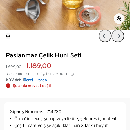
1/4
Paslanmaz Çelik Huni Seti
1.189,00
1.699,00
TL
TL
30 Günün En Düşük Fiyatı:
1.189,00
TL
KDV dahil
ücretli kargo
Şu anda mevcut değil
Sipariş Numarası: 714220
Örneğin reçel, şurup veya likör şişelemek için ideal
Çeşitli cam ve şişe açıklıkları için 3 farklı boyut