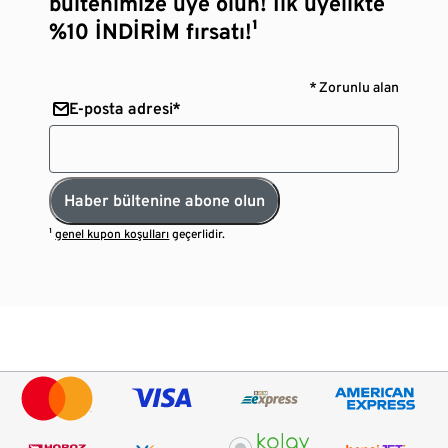
bültenimize üye olun! İlk üyelikte
%10 İNDİRİM fırsatı!¹
* Zorunlu alan
E-posta adresi*
Haber bültenine abone olun
¹
genel kupon koşulları
geçerlidir.