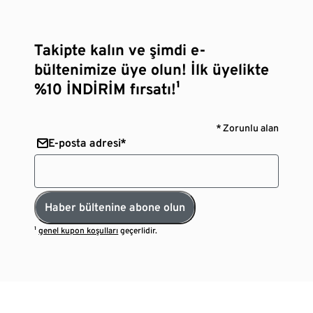
Takipte kalın ve şimdi e-
bültenimize üye olun! İlk üyelikte
%10 İNDİRİM fırsatı!¹
* Zorunlu alan
E-posta adresi*
Haber bültenine abone olun
¹
genel kupon koşulları
geçerlidir.