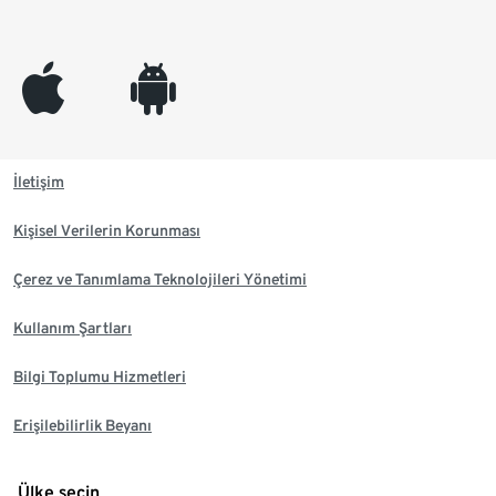
appleinc
android
İletişim
Kişisel Verilerin Korunması
Çerez ve Tanımlama Teknolojileri Yönetimi
Kullanım Şartları
Bilgi Toplumu Hizmetleri
Erişilebilirlik Beyanı
Ülke seçin