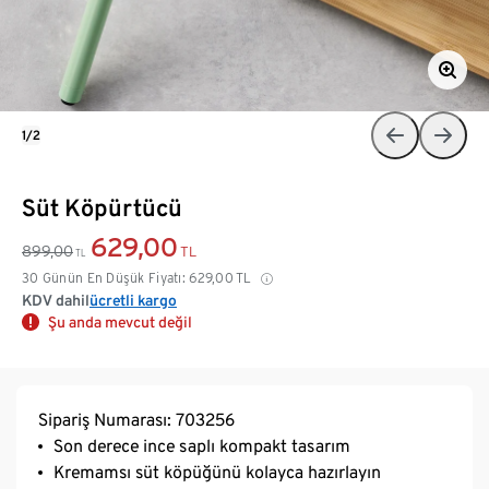
1/2
Süt Köpürtücü
629,00
899,00
TL
TL
30 Günün En Düşük Fiyatı:
629,00
TL
KDV dahil
ücretli kargo
Şu anda mevcut değil
Sipariş Numarası: 703256
Son derece ince saplı kompakt tasarım
Kremamsı süt köpüğünü kolayca hazırlayın