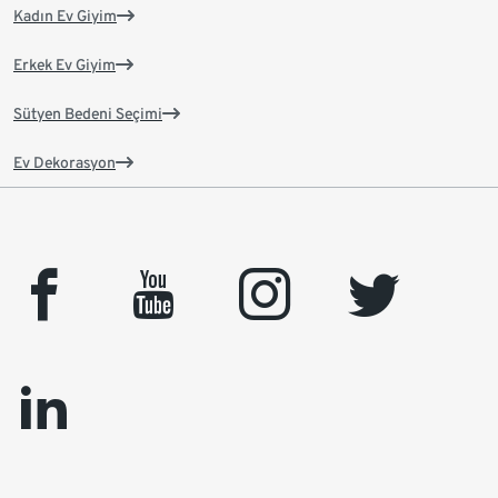
Kadın Ev Giyim
Erkek Ev Giyim
Sütyen Bedeni Seçimi
Ev Dekorasyon
facebook
youtube
instagram
twitter
linkedin