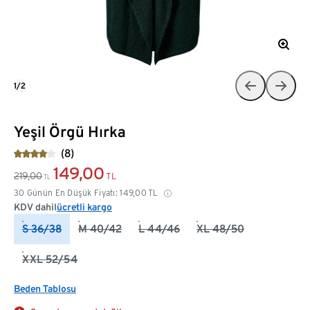
1/2
Yeşil Örgü Hırka
(8)
149,00
219,00
TL
TL
30 Günün En Düşük Fiyatı:
149,00
TL
KDV dahil
ücretli kargo
S 36/38
M 40/42
L 44/46
XL 48/50
XXL 52/54
Beden Tablosu