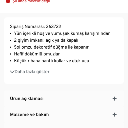
Şu anda mevcut değil
Sipariş Numarası: 363722
Yün içerikli hoş ve yumuşak kumaş karışımından
2 giyim imkanı: açık ya da kapalı
Sol omzu dekoratif düğme ile kapanır
Hafif dökümlü omuzlar
Küçük ribana bantlı kollar ve etek ucu
2 adet yan cep
Daha fazla göster
Elastanlı: formunu korur, mükemmel oturur, çok
rahattır
Ürün açıklaması
Malzeme ve bakım