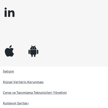
linkedin
appleinc
android
İletişim
Kişisel Verilerin Korunması
Çerez ve Tanımlama Teknolojileri Yönetimi
Kullanım Şartları