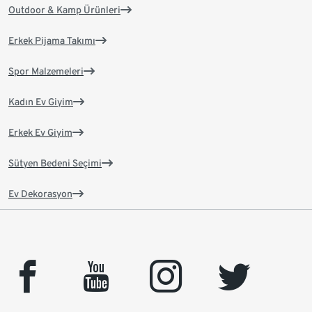
Outdoor & Kamp Ürünleri
Erkek Pijama Takımı
Spor Malzemeleri
Kadın Ev Giyim
Erkek Ev Giyim
Sütyen Bedeni Seçimi
Ev Dekorasyon
facebook
youtube
instagram
twitter