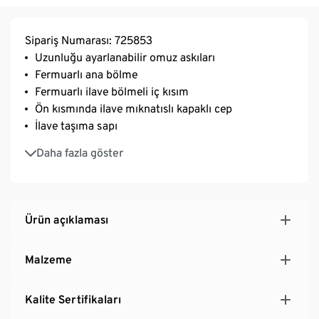
Sipariş Numarası: 725853
Uzunluğu ayarlanabilir omuz askıları
Fermuarlı ana bölme
Fermuarlı ilave bölmeli iç kısım
Ön kısmında ilave mıknatıslı kapaklı cep
İlave taşıma sapı
Dekoratif sarkıtlı fermuar
Daha fazla göster
Bakımı kolay, yıkanabilir malzeme
Kaliteli suni deriden detaylar ve taşıma kemeri
Ürün açıklaması
Malzeme
Kalite Sertifikaları