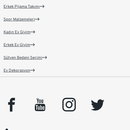
Erkek Pijama Takımı
Spor Malzemeleri
Kadın Ev Giyim
Erkek Ev Giyim
Sütyen Bedeni Seçimi
Ev Dekorasyon
facebook
youtube
instagram
twitter