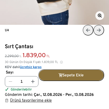
1/4
Sırt Çantası
1.839,00
2.299,00
TL
TL
30 Günün En Düşük Fiyatı:
1.839,00
TL
KDV dahil
ücretsiz kargo
Sayı
Sepete Ekle
Gönderilebilir
Gönderim tarihi:
Çar., 12.08.2026 - Per., 13.08.2026
Ürünü favorilerime ekle