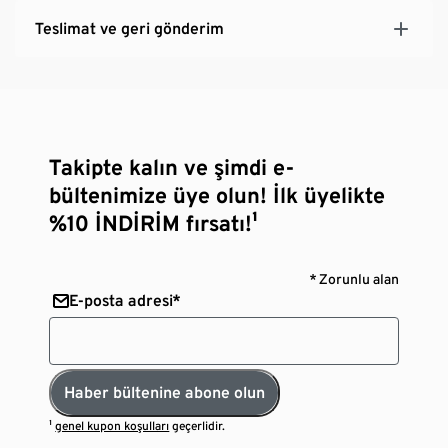
Teslimat ve geri gönderim
Takipte kalın ve şimdi e-
bültenimize üye olun! İlk üyelikte
%10 İNDİRİM fırsatı!¹
* Zorunlu alan
E-posta adresi*
Haber bültenine abone olun
¹
genel kupon koşulları
geçerlidir.