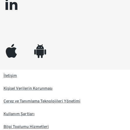
linkedin
appleinc
android
İletişim
Kişisel Verilerin Korunması
Çerez ve Tanımlama Teknolojileri Yönetimi
Kullanım Şartları
Bilgi Toplumu Hizmetleri