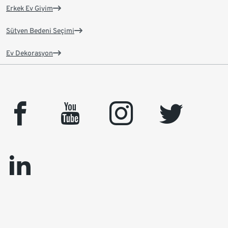
Erkek Ev Giyim
Sütyen Bedeni Seçimi
Ev Dekorasyon
facebook
youtube
instagram
twitter
linkedin