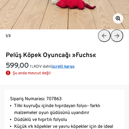
1/3
Pelüş Köpek Oyuncağı »Fuchs«
599,00
KDV dahil
ücretli kargo
TL
Şu anda mevcut değil
Sipariş Numarası: 707863
Tilki kuyruğu içinde hışırdayan folyo– farklı
malzemeler oyun güdüsünü uyandırır
Düdüklü ve hışırtılı folyolu
Küçük ırk köpekler ve yavru köpekler için de ideal