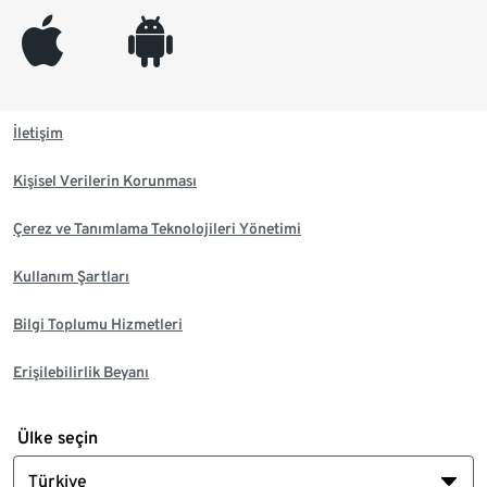
appleinc
android
İletişim
Kişisel Verilerin Korunması
Çerez ve Tanımlama Teknolojileri Yönetimi
Kullanım Şartları
Bilgi Toplumu Hizmetleri
Erişilebilirlik Beyanı
Ülke seçin
Türkiye