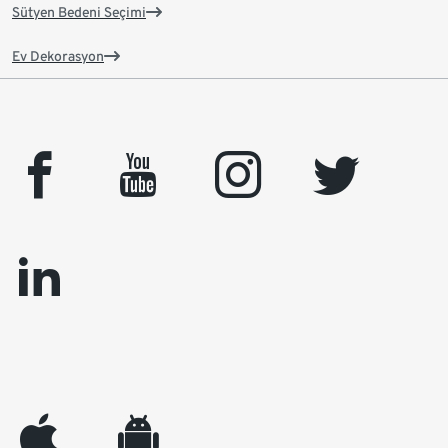
Sütyen Bedeni Seçimi
Ev Dekorasyon
facebook
youtube
instagram
twitter
linkedin
appleinc
android