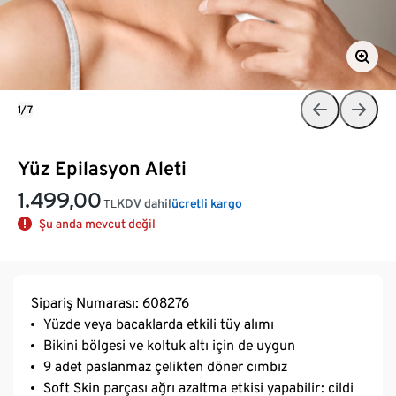
1/7
Yüz Epilasyon Aleti
1.499,00
KDV dahil
ücretli kargo
TL
Şu anda mevcut değil
Sipariş Numarası: 608276
Yüzde veya bacaklarda etkili tüy alımı
Bikini bölgesi ve koltuk altı için de uygun
9 adet paslanmaz çelikten döner cımbız
Soft Skin parçası ağrı azaltma etkisi yapabilir: cildi