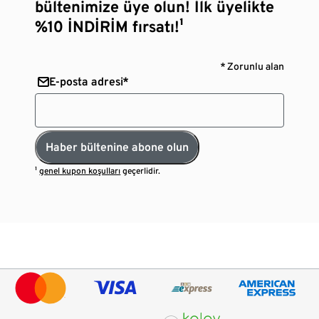
bültenimize üye olun! İlk üyelikte
%10 İNDİRİM fırsatı!¹
* Zorunlu alan
E-posta adresi*
Haber bültenine abone olun
¹
genel kupon koşulları
geçerlidir.