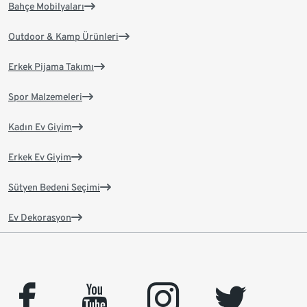
Bahçe Mobilyaları
Outdoor & Kamp Ürünleri
Erkek Pijama Takımı
Spor Malzemeleri
Kadın Ev Giyim
Erkek Ev Giyim
Sütyen Bedeni Seçimi
Ev Dekorasyon
facebook
youtube
instagram
twitter