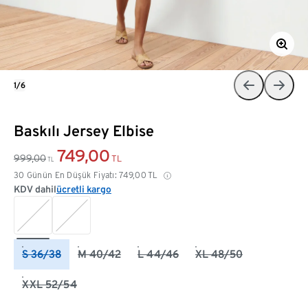
1/6
Baskılı Jersey Elbise
749,00
999,00
TL
TL
30 Günün En Düşük Fiyatı:
749,00
TL
KDV dahil
ücretli kargo
S 36/38
M 40/42
L 44/46
XL 48/50
XXL 52/54