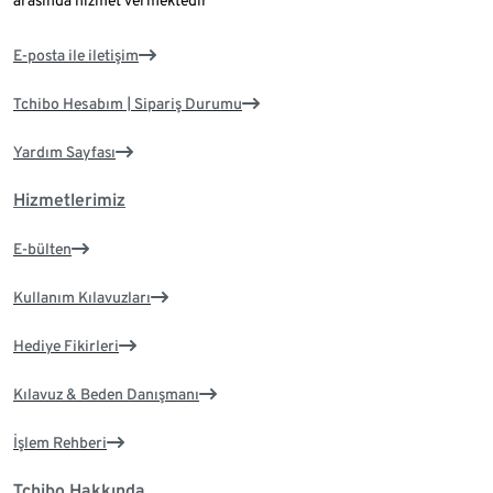
arasında hizmet vermektedir
E-posta ile iletişim
Tchibo Hesabım | Sipariş Durumu
Yardım Sayfası
Hizmetlerimiz
E-bülten
Kullanım Kılavuzları
Hediye Fikirleri
Kılavuz & Beden Danışmanı
İşlem Rehberi
Tchibo Hakkında