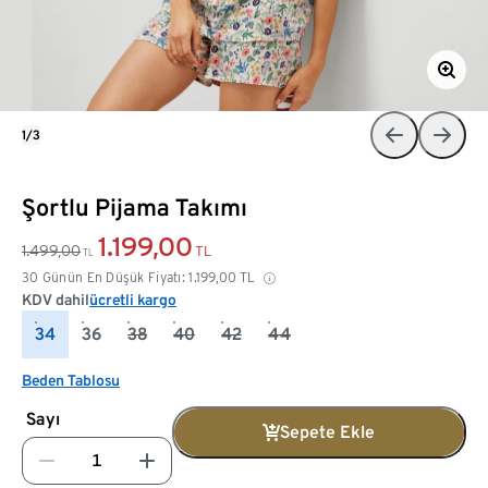
1/3
Şortlu Pijama Takımı
1.199,00
1.499,00
TL
TL
30 Günün En Düşük Fiyatı:
1.199,00
TL
KDV dahil
ücretli kargo
34
36
38
40
42
44
Beden Tablosu
Sayı
Sepete Ekle