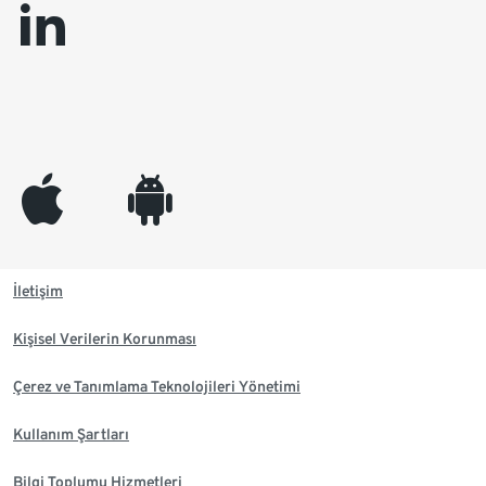
linkedin
appleinc
android
İletişim
Kişisel Verilerin Korunması
Çerez ve Tanımlama Teknolojileri Yönetimi
Kullanım Şartları
Bilgi Toplumu Hizmetleri