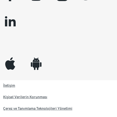
linkedin
appleinc
android
İletişim
Kişisel Verilerin Korunması
Çerez ve Tanımlama Teknolojileri Yönetimi