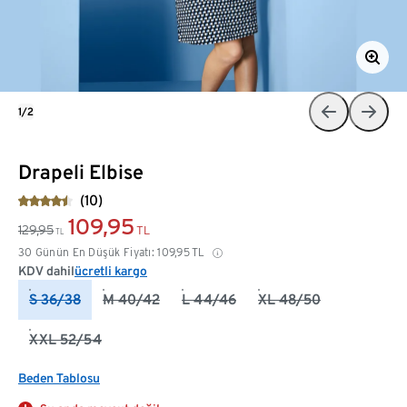
1/2
Drapeli Elbise
(10)
109,95
129,95
TL
TL
30 Günün En Düşük Fiyatı:
109,95
TL
KDV dahil
ücretli kargo
S 36/38
M 40/42
L 44/46
XL 48/50
XXL 52/54
Beden Tablosu