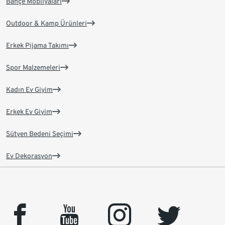
Bahçe Mobilyaları
Outdoor & Kamp Ürünleri
Erkek Pijama Takımı
Spor Malzemeleri
Kadın Ev Giyim
Erkek Ev Giyim
Sütyen Bedeni Seçimi
Ev Dekorasyon
facebook
youtube
instagram
twitter