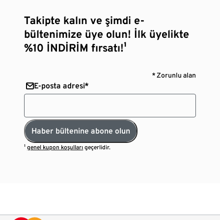
Takipte kalın ve şimdi e-
bültenimize üye olun! İlk üyelikte
%10 İNDİRİM fırsatı!¹
* Zorunlu alan
E-posta adresi*
Haber bültenine abone olun
¹
genel kupon koşulları
geçerlidir.