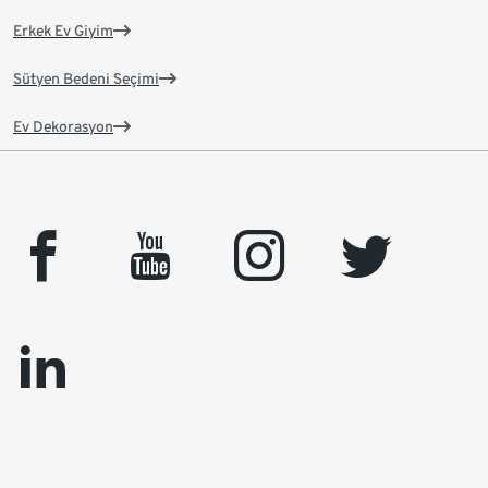
Erkek Ev Giyim
Sütyen Bedeni Seçimi
Ev Dekorasyon
facebook
youtube
instagram
twitter
linkedin