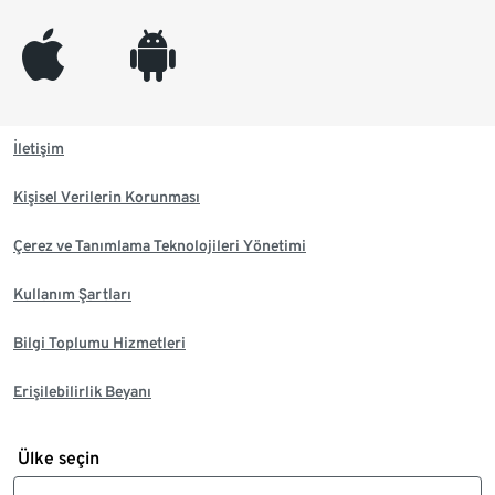
appleinc
android
İletişim
Kişisel Verilerin Korunması
Çerez ve Tanımlama Teknolojileri Yönetimi
Kullanım Şartları
Bilgi Toplumu Hizmetleri
Erişilebilirlik Beyanı
Ülke seçin