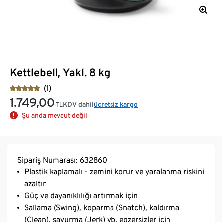
Kettlebell, Yakl. 8 kg
(1)
1.749,00
KDV dahil
ücretsiz kargo
TL
Şu anda mevcut değil
Sipariş Numarası: 632860
Plastik kaplamalı - zemini korur ve yaralanma riskini
azaltır
Güç ve dayanıklılığı artırmak için
Sallama (Swing), koparma (Snatch), kaldırma
(Clean), savurma (Jerk) vb. egzersizler için