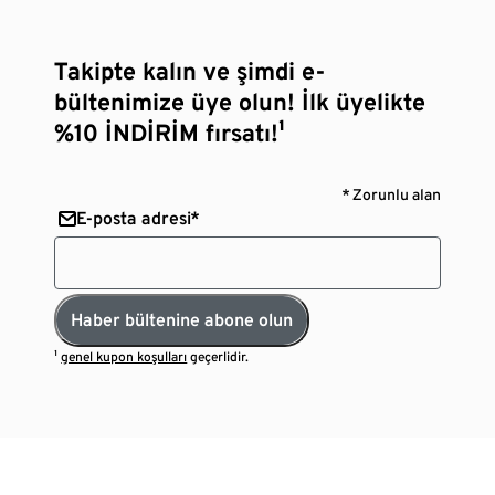
Takipte kalın ve şimdi e-
bültenimize üye olun! İlk üyelikte
%10 İNDİRİM fırsatı!¹
* Zorunlu alan
E-posta adresi*
Haber bültenine abone olun
¹
genel kupon koşulları
geçerlidir.