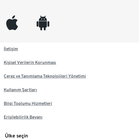
appleinc
android
İletişim
Kişisel Verilerin Korunması
Çerez ve Tanımlama Teknolojileri Yönetimi
Kullanım Şartları
Bilgi Toplumu Hizmetleri
Erişilebilirlik Beyanı
Ülke seçin