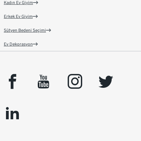
Kadın Ev Giyim
Erkek Ev Giyim
Sütyen Bedeni Seçimi
Ev Dekorasyon
facebook
youtube
instagram
twitter
linkedin