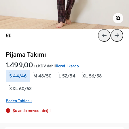
1/2
Pijama Takımı
1.499,00
KDV dahil
ücretli kargo
TL
S 44/46
M 48/50
L 52/54
XL 56/58
XXL 60/62
Beden Tablosu
Şu anda mevcut değil