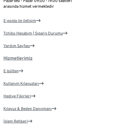
Pazartesi - Pazar 09:00 - 19:00 saatleri
arasında hizmet vermektedir
E-posta ile iletişim
Tchibo Hesabım | Sipariş Durumu
Yardım Sayfası
Hizmetlerimiz
E-bülten
Kullanım Kılavuzları
Hediye Fikirleri
Kılavuz & Beden Danışmanı
İşlem Rehberi