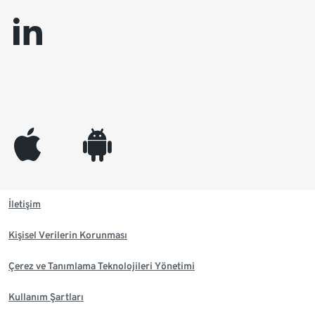
linkedin
appleinc
android
İletişim
Kişisel Verilerin Korunması
Çerez ve Tanımlama Teknolojileri Yönetimi
Kullanım Şartları