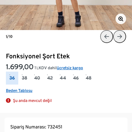
1/10
Fonksiyonel Şort Etek
1.699,00
KDV dahil
ücretsiz kargo
TL
36
38
40
42
44
46
48
Beden Tablosu
Şu anda mevcut değil
Sipariş Numarası: 732451