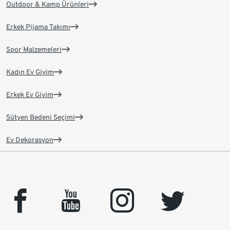
Outdoor & Kamp Ürünleri
Erkek Pijama Takımı
Spor Malzemeleri
Kadın Ev Giyim
Erkek Ev Giyim
Sütyen Bedeni Seçimi
Ev Dekorasyon
facebook
youtube
instagram
twitter