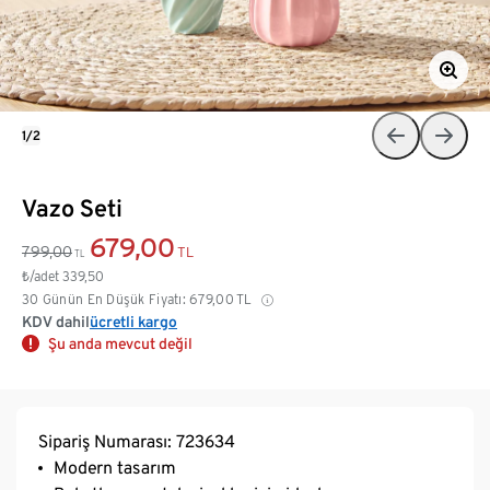
1/2
Vazo Seti
679,00
799,00
TL
TL
₺/adet
339,50
30 Günün En Düşük Fiyatı:
679,00
TL
KDV dahil
ücretli kargo
Şu anda mevcut değil
Sipariş Numarası: 723634
Modern tasarım