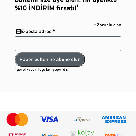
%10 İNDİRİM fırsatı!¹
* Zorunlu alan
E-posta adresi*
Haber bültenine abone olun
¹
genel kupon koşulları
geçerlidir.