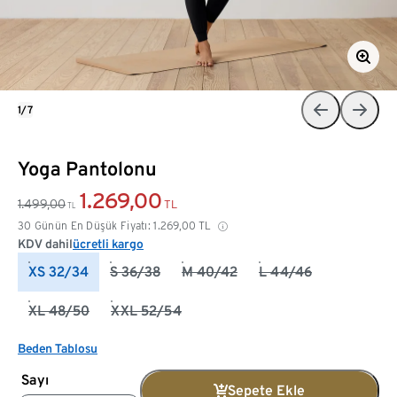
1/7
Yoga Pantolonu
1.269,00
1.499,00
TL
TL
30 Günün En Düşük Fiyatı:
1.269,00
TL
KDV dahil
ücretli kargo
XS 32/34
S 36/38
M 40/42
L 44/46
XL 48/50
XXL 52/54
Beden Tablosu
Sayı
Sepete Ekle