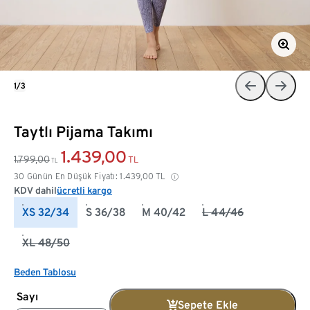
1/3
Taytlı Pijama Takımı
1.439,00
1.799,00
TL
TL
30 Günün En Düşük Fiyatı:
1.439,00
TL
KDV dahil
ücretli kargo
XS 32/34
S 36/38
M 40/42
L 44/46
XL 48/50
Beden Tablosu
Sayı
Sepete Ekle