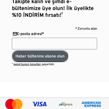
Takipte kalın ve şimdi e-
bültenimize üye olun! İlk üyelikte
%10 İNDİRİM fırsatı!¹
* Zorunlu alan
E-posta adresi*
Haber bültenine abone olun
¹
genel kupon koşulları
geçerlidir.