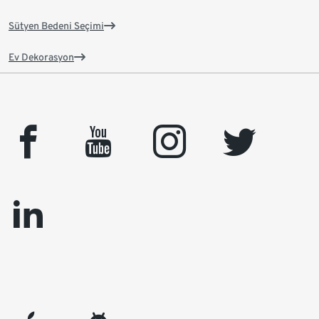
Sütyen Bedeni Seçimi
Ev Dekorasyon
facebook
youtube
instagram
twitter
linkedin