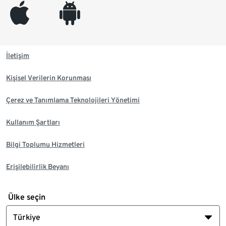
appleinc
android
İletişim
Kişisel Verilerin Korunması
Çerez ve Tanımlama Teknolojileri Yönetimi
Kullanım Şartları
Bilgi Toplumu Hizmetleri
Erişilebilirlik Beyanı
Ülke seçin
Türkiye