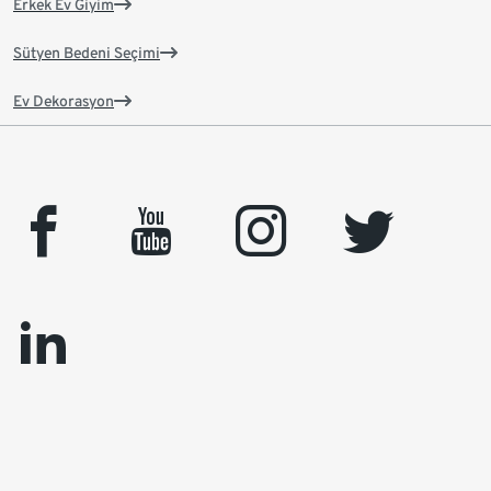
Erkek Ev Giyim
Sütyen Bedeni Seçimi
Ev Dekorasyon
facebook
youtube
instagram
twitter
linkedin