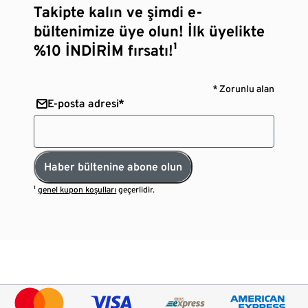
Takipte kalın ve şimdi e-
bültenimize üye olun! İlk üyelikte
%10 İNDİRİM fırsatı!¹
* Zorunlu alan
E-posta adresi*
Haber bültenine abone olun
¹
genel kupon koşulları
geçerlidir.