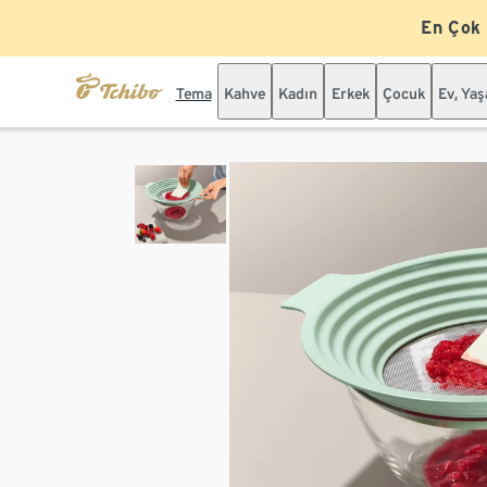
En Çok
Tema
Kahve
Kadın
Erkek
Çocuk
Ev, Ya