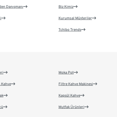
eden Danışmanı
Biz Kimiz
i
Kurumsal Müşteriler
Tchibo Trends
eri
Moka Pot
s Kahve
Filtre Kahve Makinesi
ak
Kapsül Kahve
cü
Mutfak Ürünleri