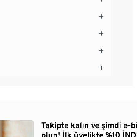
Takipte kalın ve şimdi e-
olun! İlk üyelikte %10 İNDİ