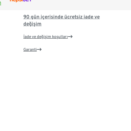
90 gün içerisinde ücretsiz iade ve
değişim
İade ve değişim koşulları
Garanti