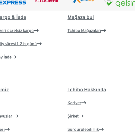
argo & İade
Mağaza bul
zeri ücretsiz kargo
Tchibo Mağazaları
iş süresi 1-2 iş günü
ay İade
imiz
Tchibo Hakkında
Kariyer
avuzları
Şirket
eri
Sürdürülebilirlik