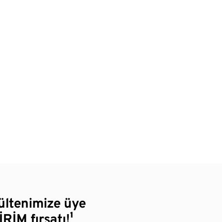
bültenimize üye
RİM fırsatı!¹