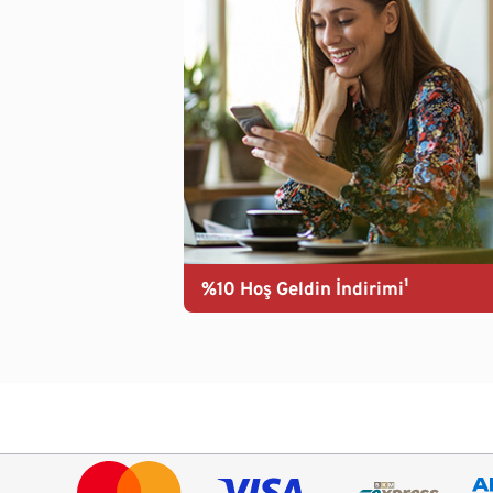
%10 Hoş Geldin İndirimi¹