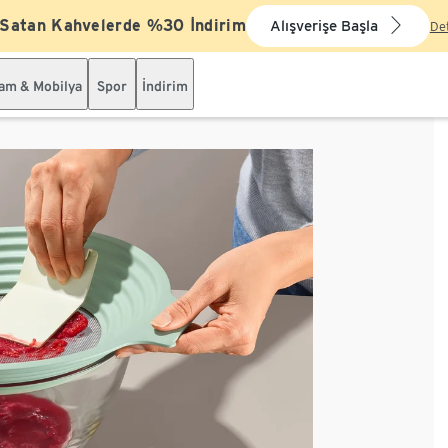
 Satan Kahvelerde %30 İndirim
Alışverişe Başla
De
şam & Mobilya
Spor
İndirim