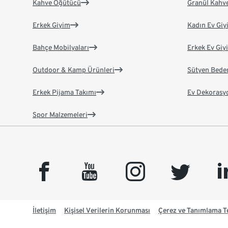
Kahve Öğütücü
Granül Kahv
Erkek Giyim
Kadın Ev Giy
Bahçe Mobilyaları
Erkek Ev Giy
Outdoor & Kamp Ürünleri
Sütyen Bede
Erkek Pijama Takımı
Ev Dekorasy
Spor Malzemeleri
facebook
youtube
instagram
twitter
link
İletişim
Kişisel Verilerin Korunması
Çerez ve Tanımlama Te