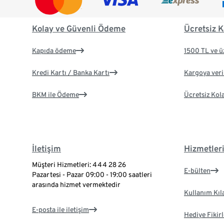
Kolay ve Güvenli Ödeme
Ücretsiz K
Kapıda ödeme
1500 TL ve ü
Kredi Kartı / Banka Kartı
Kargoya veril
BKM ile Ödeme
Ücretsiz Kol
İletişim
Hizmetler
Müşteri Hizmetleri: 444 28 26
E-bülten
Pazartesi - Pazar 09:00 - 19:00 saatleri
arasında hizmet vermektedir
Kullanım Kıl
E-posta ile iletişim
Hediye Fikirl