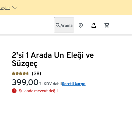
taylar
Arama
2'si 1 Arada Un Eleği ve
Süzgeç
(28)
399,00
KDV dahil
ücretli kargo
TL
Şu anda mevcut değil