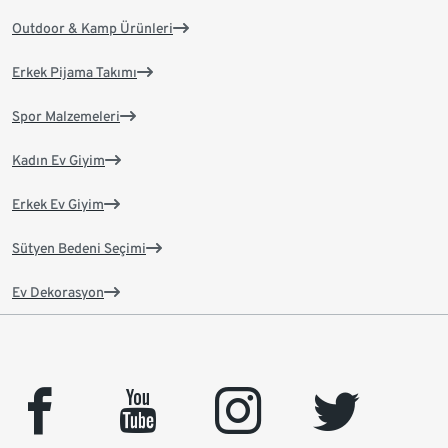
Outdoor & Kamp Ürünleri
Erkek Pijama Takımı
Spor Malzemeleri
Kadın Ev Giyim
Erkek Ev Giyim
Sütyen Bedeni Seçimi
Ev Dekorasyon
facebook
youtube
instagram
twitter