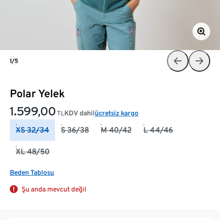
1/5
Polar Yelek
1.599,00
KDV dahil
ücretsiz kargo
TL
XS 32/34
S 36/38
M 40/42
L 44/46
XL 48/50
Beden Tablosu
Şu anda mevcut değil