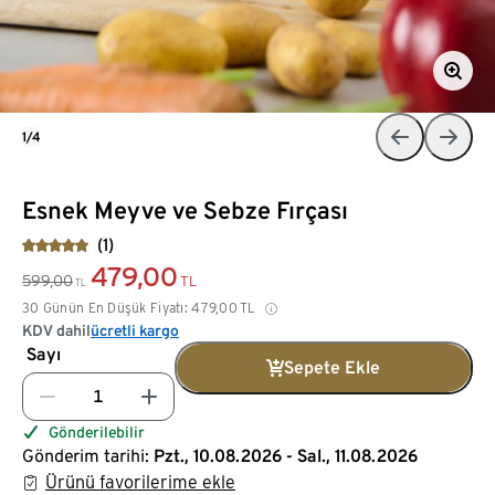
1/4
Esnek Meyve ve Sebze Fırçası
(1)
479,00
599,00
TL
TL
30 Günün En Düşük Fiyatı:
479,00
TL
KDV dahil
ücretli kargo
Sayı
Sepete Ekle
Gönderilebilir
Gönderim tarihi:
Pzt., 10.08.2026 - Sal., 11.08.2026
Ürünü favorilerime ekle