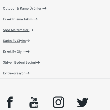
Outdoor & Kamp Ürünleri
Erkek Pijama Takımı
Spor Malzemeleri
Kadın Ev Giyim
Erkek Ev Giyim
Sütyen Bedeni Seçimi
Ev Dekorasyon
facebook
youtube
instagram
twitter