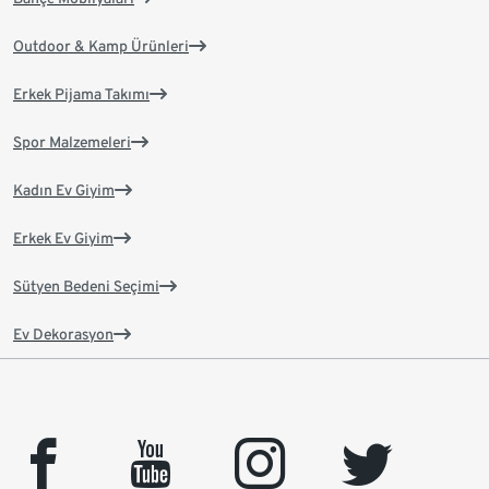
Outdoor & Kamp Ürünleri
Erkek Pijama Takımı
Spor Malzemeleri
Kadın Ev Giyim
Erkek Ev Giyim
Sütyen Bedeni Seçimi
Ev Dekorasyon
facebook
youtube
instagram
twitter