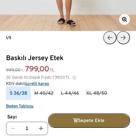
1/5
Baskılı Jersey Etek
799,00
999,00
TL
TL
30 Günün En Düşük Fiyatı:
799,00
TL
KDV dahil
ücretli kargo
S 36/38
M 40/42
L 44/46
XL 48/50
Beden Tablosu
Sayı
Sepete Ekle