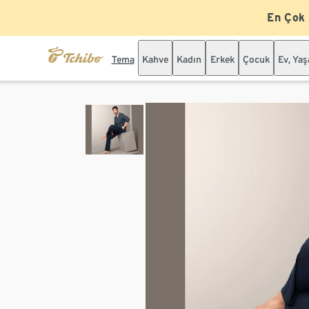
En Çok
Tema
Kahve
Kadın
Erkek
Çocuk
Ev, Ya