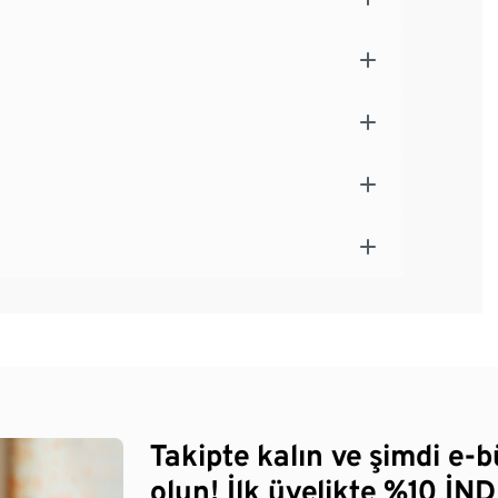
Takipte kalın ve şimdi e-
olun! İlk üyelikte %10 İNDİ