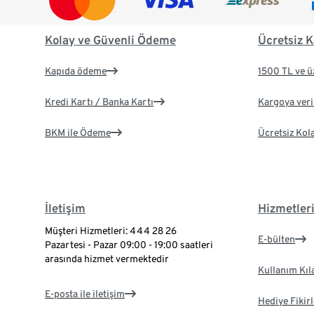
Kolay ve Güvenli Ödeme
Ücretsiz K
Kapıda ödeme
1500 TL ve ü
Kredi Kartı / Banka Kartı
Kargoya veril
BKM ile Ödeme
Ücretsiz Kol
İletişim
Hizmetler
Müşteri Hizmetleri: 444 28 26
E-bülten
Pazartesi - Pazar 09:00 - 19:00 saatleri
arasında hizmet vermektedir
Kullanım Kıl
E-posta ile iletişim
Hediye Fikirl