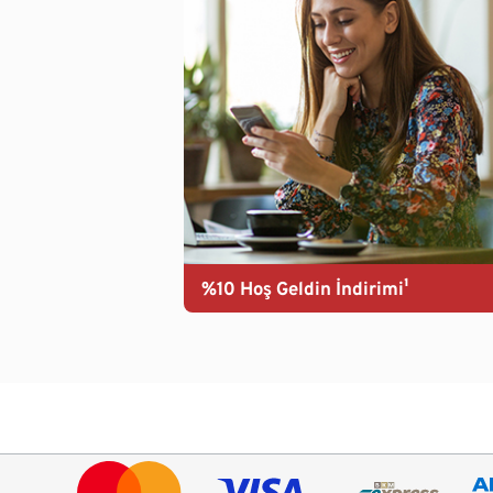
%10 Hoş Geldin İndirimi¹