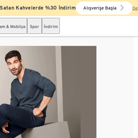
 Satan Kahvelerde %30 İndirim
Alışverişe Başla
De
şam & Mobilya
Spor
İndirim