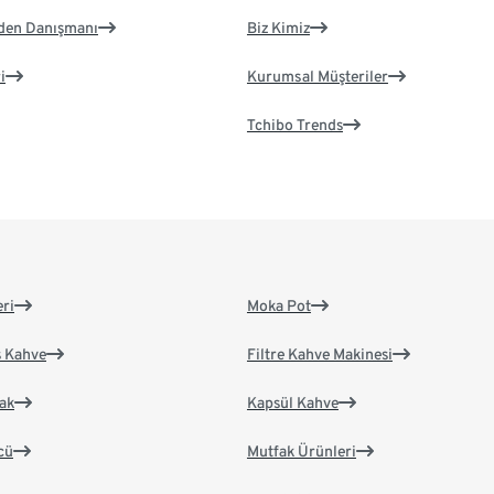
eden Danışmanı
Biz Kimiz
i
Kurumsal Müşteriler
Tchibo Trends
eri
Moka Pot
s Kahve
Filtre Kahve Makinesi
ak
Kapsül Kahve
cü
Mutfak Ürünleri