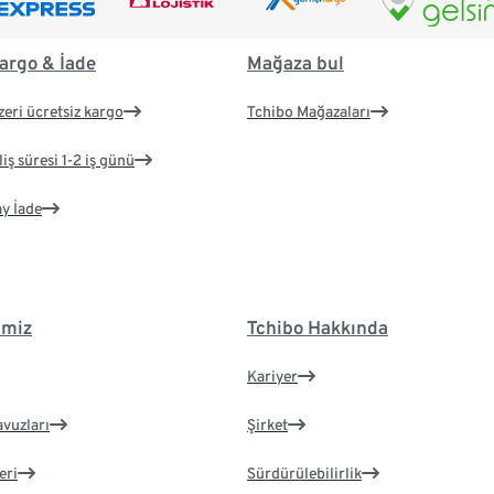
argo & İade
Mağaza bul
zeri ücretsiz kargo
Tchibo Mağazaları
iş süresi 1-2 iş günü
ay İade
imiz
Tchibo Hakkında
Kariyer
avuzları
Şirket
eri
Sürdürülebilirlik