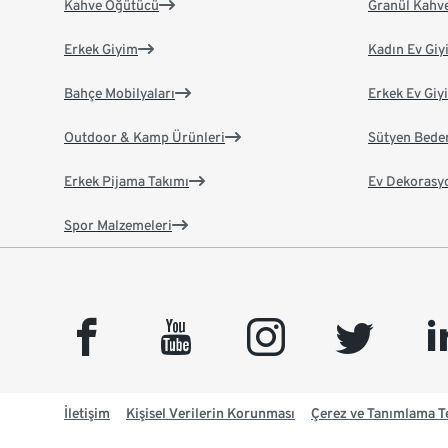
Kahve Öğütücü
Granül Kahv
Erkek Giyim
Kadın Ev Giy
Bahçe Mobilyaları
Erkek Ev Giy
Outdoor & Kamp Ürünleri
Sütyen Bede
Erkek Pijama Takımı
Ev Dekorasy
Spor Malzemeleri
facebook
youtube
instagram
twitter
link
İletişim
Kişisel Verilerin Korunması
Çerez ve Tanımlama Te