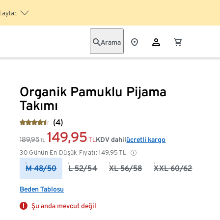
taylar
Arama
Organik Pamuklu Pijama
Takımı
(4)
149,95
189,95
KDV dahil
ücretli kargo
TL
TL
30 Günün En Düşük Fiyatı:
149,95
TL
M 48/50
L 52/54
XL 56/58
XXL 60/62
Beden Tablosu
Şu anda mevcut değil