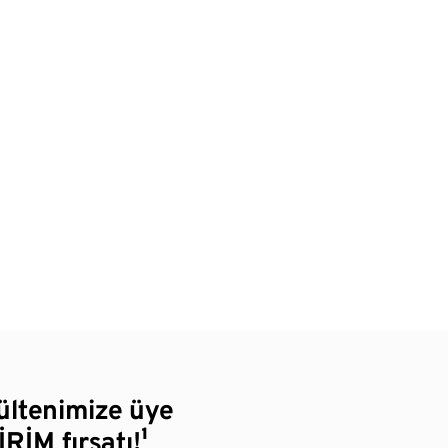
bültenimize üye
RİM fırsatı!¹