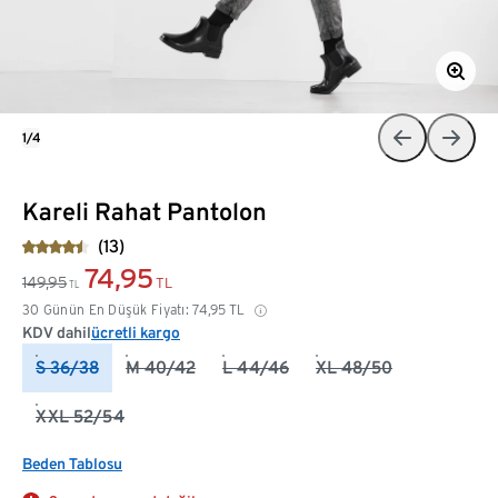
1/4
Kareli Rahat Pantolon
(13)
74,95
149,95
TL
TL
30 Günün En Düşük Fiyatı:
74,95
TL
KDV dahil
ücretli kargo
S 36/38
M 40/42
L 44/46
XL 48/50
XXL 52/54
Beden Tablosu