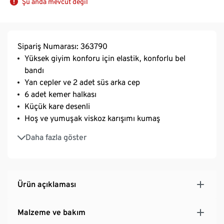
Şu anda mevcut değil
Sipariş Numarası: 363790
Yüksek giyim konforu için elastik, konforlu bel
bandı
Yan cepler ve 2 adet süs arka cep
6 adet kemer halkası
Küçük kare desenli
Hoş ve yumuşak viskoz karışımı kumaş
Elastanlı: formunu korur, mükemmel oturur, çok
Daha fazla göster
rahattır
Ürün açıklaması
Malzeme ve bakım