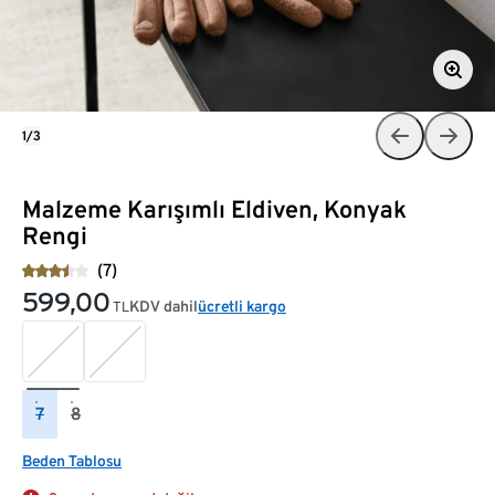
1/3
Malzeme Karışımlı Eldiven, Konyak
Rengi
(7)
599,00
KDV dahil
ücretli kargo
TL
7
8
Beden Tablosu