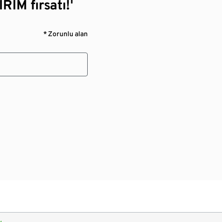
RİM fırsatı!¹
* Zorunlu alan