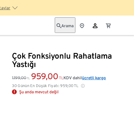
taylar
Arama
Çok Fonksiyonlu Rahatlama
Yastığı
959,00
1.199,00
KDV dahil
ücretli kargo
TL
TL
30 Günün En Düşük Fiyatı:
959,00
TL
Şu anda mevcut değil