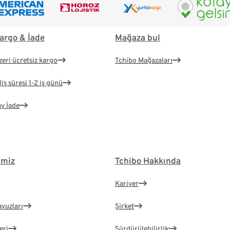
argo & İade
Mağaza bul
zeri ücretsiz kargo
Tchibo Mağazaları
iş süresi 1-2 iş günü
ay İade
imiz
Tchibo Hakkında
Kariyer
avuzları
Şirket
eri
Sürdürülebilirlik