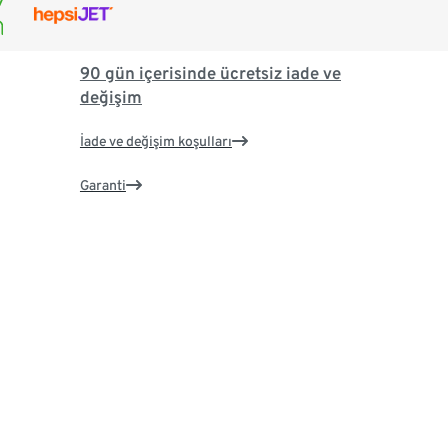
90 gün içerisinde ücretsiz iade ve
değişim
İade ve değişim koşulları
Garanti