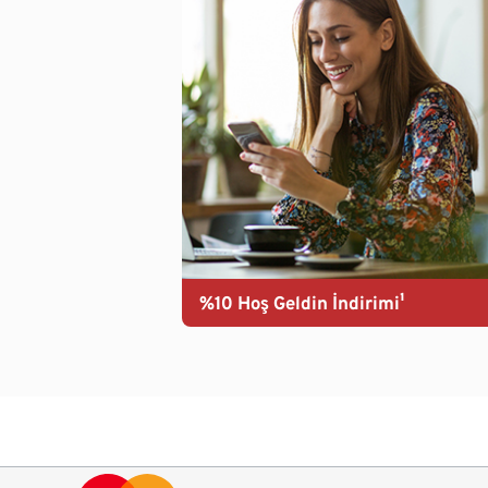
%10 Hoş Geldin İndirimi¹