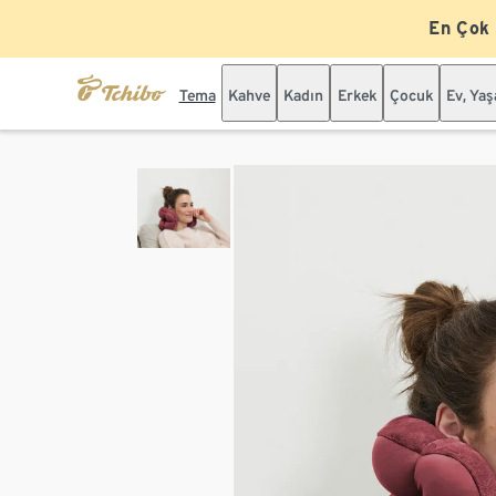
En Çok
Tema
Kahve
Kadın
Erkek
Çocuk
Ev, Ya