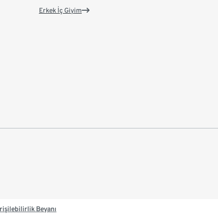
Erkek İç Giyim
rişilebilirlik Beyanı