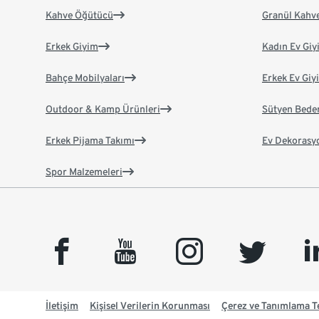
Kahve Öğütücü
Granül Kahv
Erkek Giyim
Kadın Ev Giy
Bahçe Mobilyaları
Erkek Ev Giy
Outdoor & Kamp Ürünleri
Sütyen Bede
Erkek Pijama Takımı
Ev Dekorasy
Spor Malzemeleri
facebook
youtube
instagram
twitter
link
İletişim
Kişisel Verilerin Korunması
Çerez ve Tanımlama Te