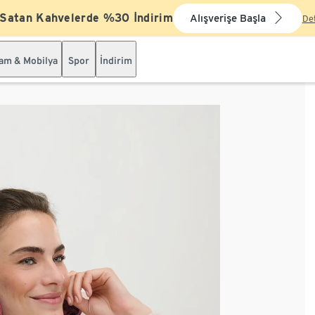
 Satan Kahvelerde %30 İndirim
Alışverişe Başla
De
şam & Mobilya
Spor
İndirim