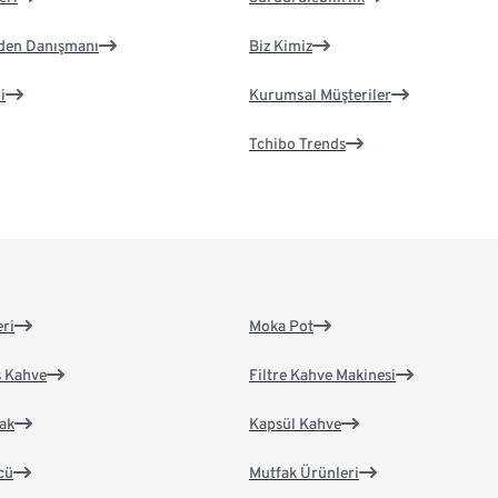
eden Danışmanı
Biz Kimiz
i
Kurumsal Müşteriler
Tchibo Trends
eri
Moka Pot
s Kahve
Filtre Kahve Makinesi
ak
Kapsül Kahve
cü
Mutfak Ürünleri