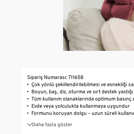
Sipariş Numarası: 711658
Çok yönlü şekillendirilebilmesi ve esnekliği s
Boyun, baş, diz, oturma ve sırt destek yastığı 
Tüm kullanım olanaklarında optimum basınç az
Evde veya yolculukta kullanmaya uygundur
Formunu koruyan dolgu – uzun süreli kullan
Hoş kadifemsi kılıflı
Daha fazla göster