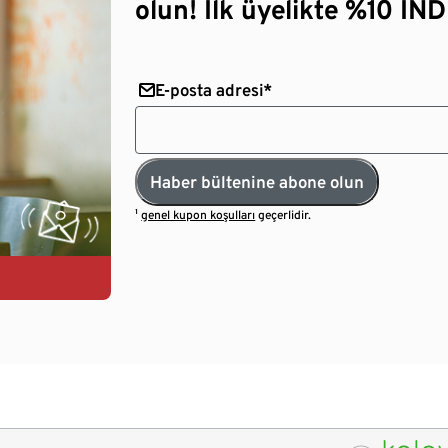
olun! İlk üyelikte %10 İNDİ
E-posta adresi*
Haber bültenine abone olun
¹
genel kupon koşulları
geçerlidir.