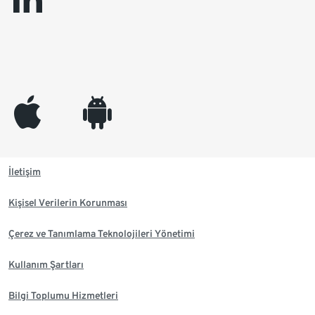
linkedin
appleinc
android
İletişim
Kişisel Verilerin Korunması
Çerez ve Tanımlama Teknolojileri Yönetimi
Kullanım Şartları
Bilgi Toplumu Hizmetleri