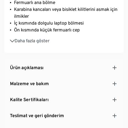
Fermuarlı ana bölme
Karabina kancaları veya bisiklet kilitlerini asmak için
ilmikler
İç kısmında dolgulu laptop bölmesi
Ön kısmında küçük fermuarlı cep
İdeal şekilde oturması için uzunluğu ayarlanabilen
Daha fazla göster
ve dolgulu omuz kemeri
Taşıma saplı
Hacmi yakl. 13 l
Ürün açıklaması
Malzeme ve bakım
Kalite Sertifikaları
Teslimat ve geri gönderim