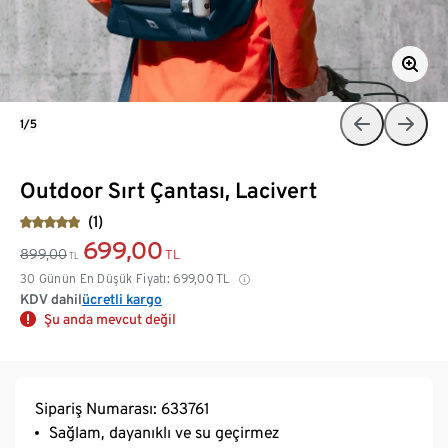
1/5
Outdoor Sırt Çantası, Lacivert
(1)
699,00
899,00
TL
TL
30 Günün En Düşük Fiyatı:
699,00
TL
KDV dahil
ücretli kargo
Şu anda mevcut değil
Sipariş Numarası: 633761
Sağlam, dayanıklı ve su geçirmez