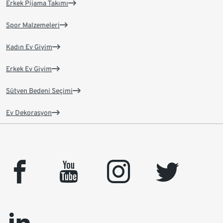
Erkek Pijama Takımı
Spor Malzemeleri
Kadın Ev Giyim
Erkek Ev Giyim
Sütyen Bedeni Seçimi
Ev Dekorasyon
facebook
youtube
instagram
twitter