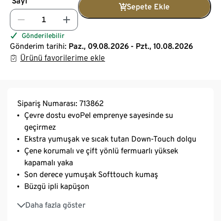
Sayı
Sepete Ekle
Gönderilebilir
Gönderim tarihi:
Paz., 09.08.2026 - Pzt., 10.08.2026
Ürünü favorilerime ekle
Sipariş Numarası: 713862
Çevre dostu evoPel emprenye sayesinde su
geçirmez
Ekstra yumuşak ve sıcak tutan Down-Touch dolgu
Çene korumalı ve çift yönlü fermuarlı yüksek
kapamalı yaka
Son derece yumuşak Softtouch kumaş
Büzgü ipli kapüşon
2 adet fermuarlı yan cep
Daha fazla göster
İç cepli