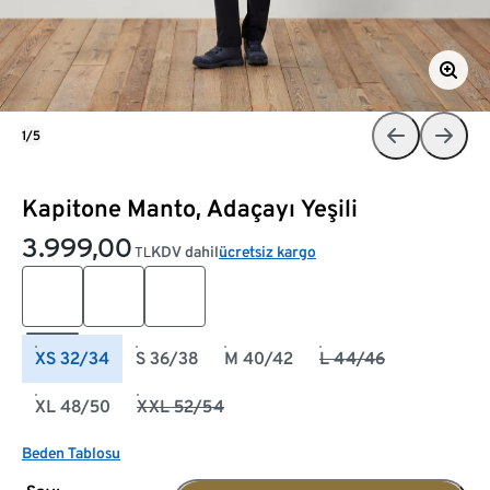
1/5
Kapitone Manto, Adaçayı Yeşili
3.999,00
KDV dahil
ücretsiz kargo
TL
XS 32/34
S 36/38
M 40/42
L 44/46
XL 48/50
XXL 52/54
Beden Tablosu