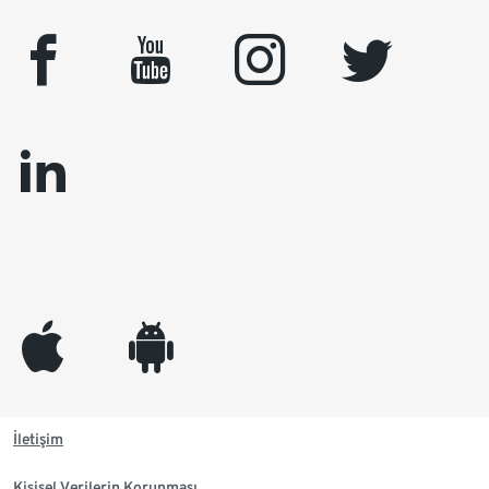
facebook
youtube
instagram
twitter
linkedin
appleinc
android
İletişim
Kişisel Verilerin Korunması