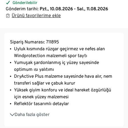
Gönderilebilir
Gönderim tarihi:
Pzt., 10.08.2026 - Sal., 11.08.2026
Ürünü favorilerime ekle
Sipariş Numarası: 711895
Uyluk kısmında rüzgar geçirmez ve nefes alan
Windprotection malzemeli spor taytı
Yumuşak şardonlanmış iç yüzey sayesinde
optimum ısı yalıtımı
DryActive Plus malzeme sayesinde hava alır, nem
transferi sağlar ve çabuk kurur
Yüksek giyim konforu ve ideal hareket özgürlüğü
için esnek yüzey malzemesi
Reflektör tasarımlı detaylar
Bağcıklı elastik bel bandı
Daha fazla göster
Fermuarlı arka cep
Rahat giyim için paçaları fermuarlı