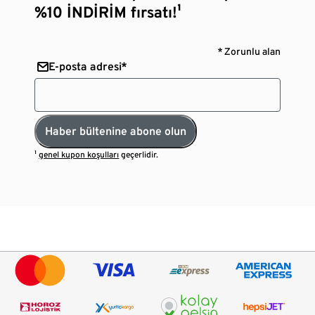
%10 İNDİRİM fırsatı!¹
* Zorunlu alan
E-posta adresi*
Haber bültenine abone olun
¹
genel kupon koşulları
geçerlidir.