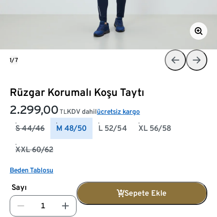
1/7
Rüzgar Korumalı Koşu Taytı
2.299,00
KDV dahil
ücretsiz kargo
TL
S 44/46
M 48/50
L 52/54
XL 56/58
XXL 60/62
Beden Tablosu
Sayı
Sepete Ekle