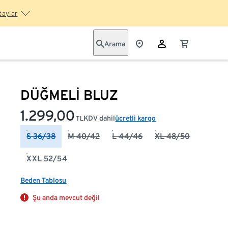
taylar
Arama
DÜĞMELİ BLUZ
1.299,00
KDV dahil
ücretli kargo
TL
S 36/38
M 40/42
L 44/46
XL 48/50
XXL 52/54
Beden Tablosu
Şu anda mevcut değil