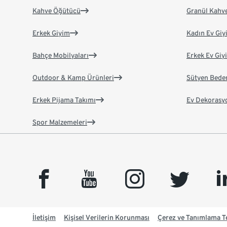
Kahve Öğütücü
Granül Kahv
Erkek Giyim
Kadın Ev Giy
Bahçe Mobilyaları
Erkek Ev Giy
Outdoor & Kamp Ürünleri
Sütyen Bede
Erkek Pijama Takımı
Ev Dekorasy
Spor Malzemeleri
facebook
youtube
instagram
twitter
link
İletişim
Kişisel Verilerin Korunması
Çerez ve Tanımlama Te