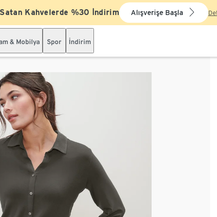
 Satan Kahvelerde %30 İndirim
Alışverişe Başla
De
şam & Mobilya
Spor
İndirim