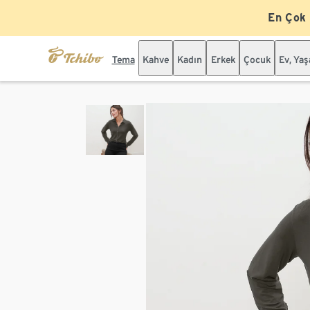
En Çok
Tema
Kahve
Kadın
Erkek
Çocuk
Ev, Ya