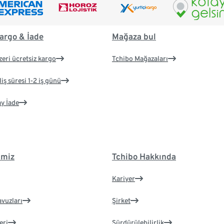
argo & İade
Mağaza bul
zeri ücretsiz kargo
Tchibo Mağazaları
iş süresi 1-2 iş günü
ay İade
imiz
Tchibo Hakkında
Kariyer
avuzları
Şirket
eri
Sürdürülebilirlik