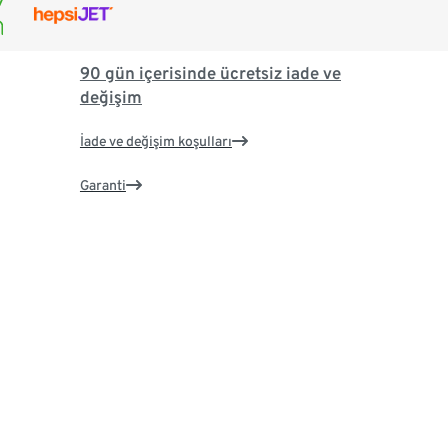
90 gün içerisinde ücretsiz iade ve
değişim
İade ve değişim koşulları
Garanti