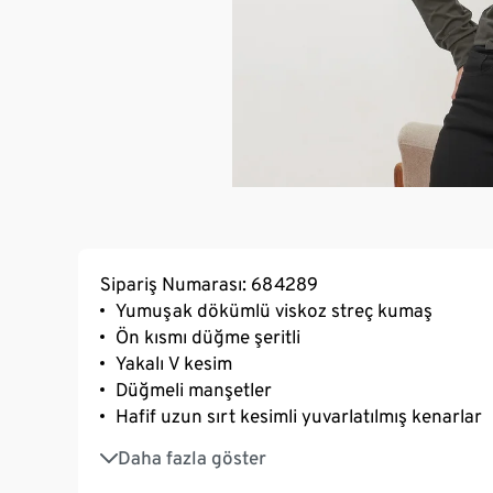
Sipariş Numarası: 684289
Yumuşak dökümlü viskoz streç kumaş
Ön kısmı düğme şeritli
Yakalı V kesim
Düğmeli manşetler
Hafif uzun sırt kesimli yuvarlatılmış kenarlar
Öne doğru omuz dikişi
Daha fazla göster
Elastanlı: Formunu korur, mükemmel oturur,