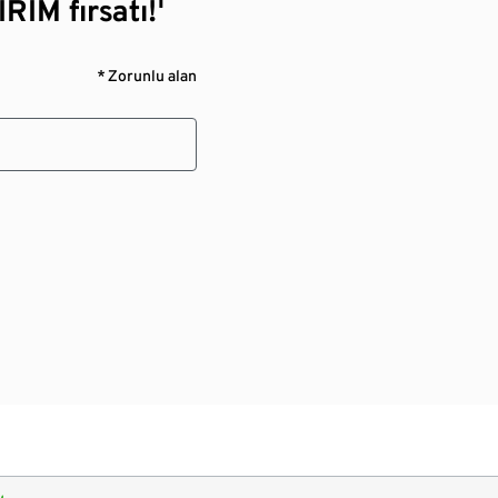
RİM fırsatı!¹
* Zorunlu alan