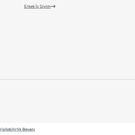
Erkek İç Giyim
rişilebilirlik Beyanı