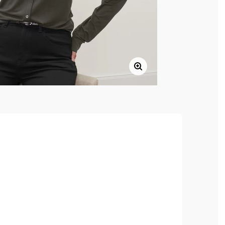
 yüksek giyim konforu sunar