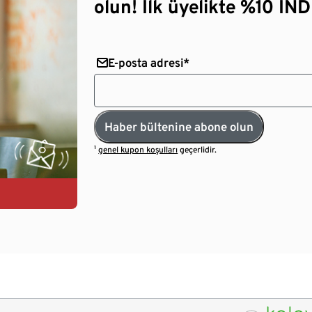
olun! İlk üyelikte %10 İNDİ
E-posta adresi*
Haber bültenine abone olun
¹
genel kupon koşulları
geçerlidir.