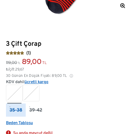
3 Çift Çorap
(1)
89,00
119,00
TL
TL
₺/çift
29,67
30 Günün En Düşük Fiyatı:
89,00
TL
KDV dahil
ücretli kargo
35-38
39-42
Beden Tablosu
Şu anda mevcut değil