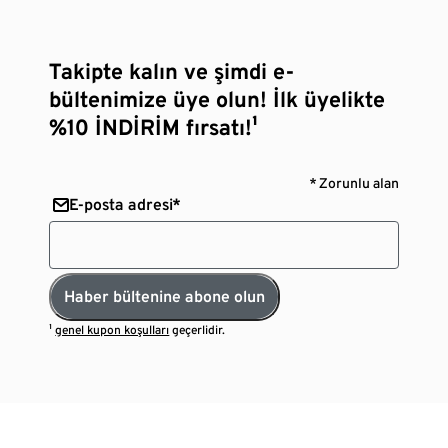
Takipte kalın ve şimdi e-
bültenimize üye olun! İlk üyelikte
%10 İNDİRİM fırsatı!¹
* Zorunlu alan
E-posta adresi*
Haber bültenine abone olun
¹
genel kupon koşulları
geçerlidir.