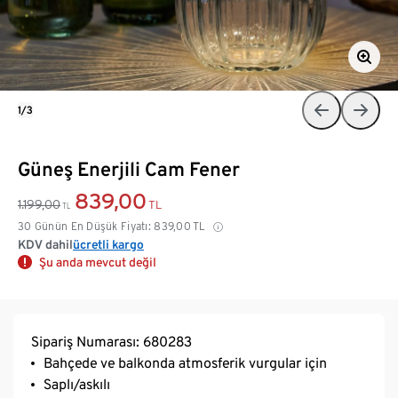
1/3
Güneş Enerjili Cam Fener
839,00
1.199,00
TL
TL
30 Günün En Düşük Fiyatı:
839,00
TL
KDV dahil
ücretli kargo
Şu anda mevcut değil
Sipariş Numarası: 680283
Bahçede ve balkonda atmosferik vurgular için
Saplı/askılı