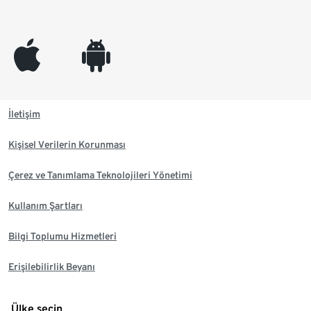
appleinc
android
İletişim
Kişisel Verilerin Korunması
Çerez ve Tanımlama Teknolojileri Yönetimi
Kullanım Şartları
Bilgi Toplumu Hizmetleri
Erişilebilirlik Beyanı
Ülke seçin