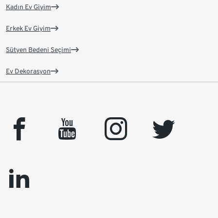
Kadın Ev Giyim
Erkek Ev Giyim
Sütyen Bedeni Seçimi
Ev Dekorasyon
facebook
youtube
instagram
twitter
linkedin