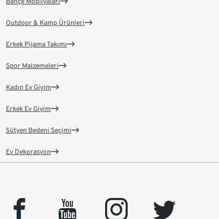
Bahçe Mobilyaları
Outdoor & Kamp Ürünleri
Erkek Pijama Takımı
Spor Malzemeleri
Kadın Ev Giyim
Erkek Ev Giyim
Sütyen Bedeni Seçimi
Ev Dekorasyon
facebook
youtube
instagram
twitter