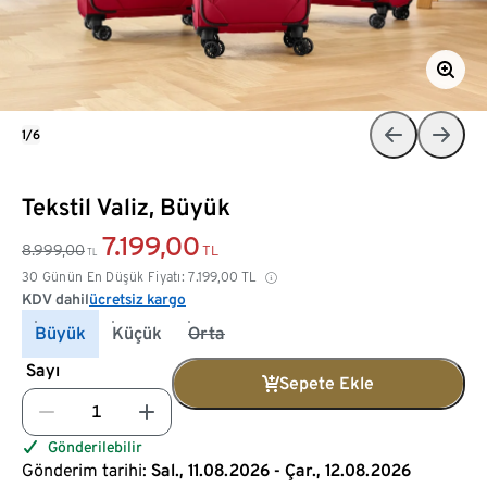
1/6
Tekstil Valiz, Büyük
7.199,00
8.999,00
TL
TL
30 Günün En Düşük Fiyatı:
7.199,00
TL
KDV dahil
ücretsiz kargo
Büyük
Küçük
Orta
Sayı
Sepete Ekle
Gönderilebilir
Gönderim tarihi:
Sal., 11.08.2026 - Çar., 12.08.2026