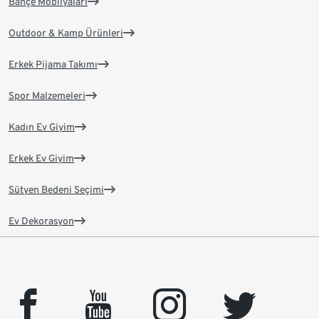
Bahçe Mobilyaları
Outdoor & Kamp Ürünleri
Erkek Pijama Takımı
Spor Malzemeleri
Kadın Ev Giyim
Erkek Ev Giyim
Sütyen Bedeni Seçimi
Ev Dekorasyon
facebook
youtube
instagram
twitter