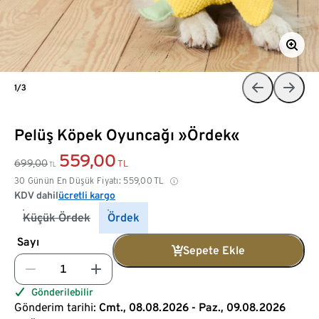
1/3
Pelüş Köpek Oyuncağı »Ördek«
559,00
699,00
TL
TL
30 Günün En Düşük Fiyatı:
559,00
TL
KDV dahil
ücretli kargo
Küçük Ördek
Ördek
Sayı
Sepete Ekle
Gönderilebilir
Gönderim tarihi:
Cmt., 08.08.2026 - Paz., 09.08.2026