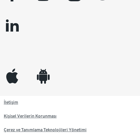
linkedin
appleinc
android
İletişim
Kişisel Verilerin Korunması
Çerez ve Tanımlama Teknolojileri Yönetimi