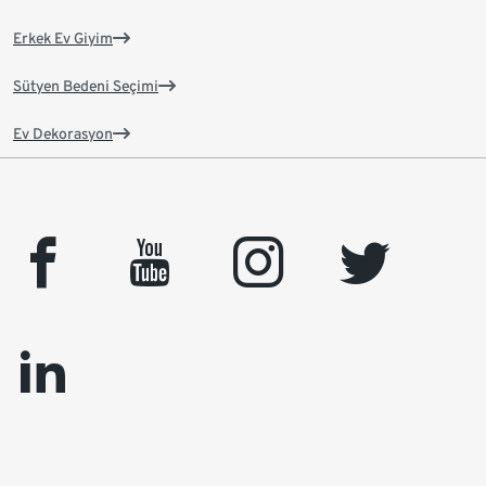
Erkek Ev Giyim
Sütyen Bedeni Seçimi
Ev Dekorasyon
facebook
youtube
instagram
twitter
linkedin