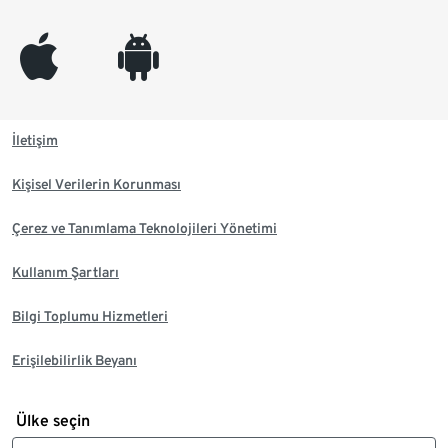
appleinc
android
İletişim
Kişisel Verilerin Korunması
Çerez ve Tanımlama Teknolojileri Yönetimi
Kullanım Şartları
Bilgi Toplumu Hizmetleri
Erişilebilirlik Beyanı
Ülke seçin