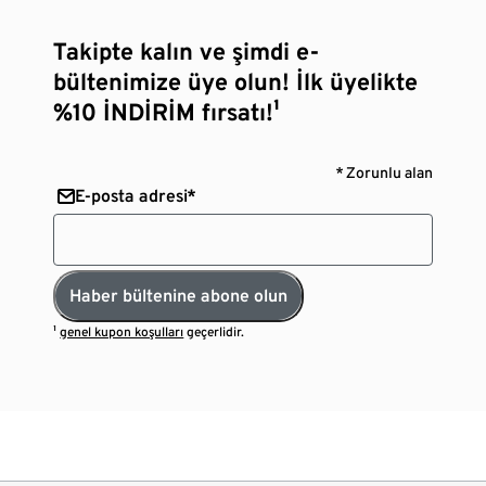
Takipte kalın ve şimdi e-
bültenimize üye olun! İlk üyelikte
%10 İNDİRİM fırsatı!¹
* Zorunlu alan
E-posta adresi*
Haber bültenine abone olun
¹
genel kupon koşulları
geçerlidir.