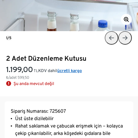
1/5
2 Adet Düzenleme Kutusu
1.199,00
KDV dahil
ücretli kargo
TL
₺/adet
599,50
Şu anda mevcut değil
Sipariş Numarası: 725607
Üst üste dizilebilir
Rahat saklamak ve çabucak erişmek için – kolayca
çekip çıkarılabilir, arka köşedeki gıdalara bile