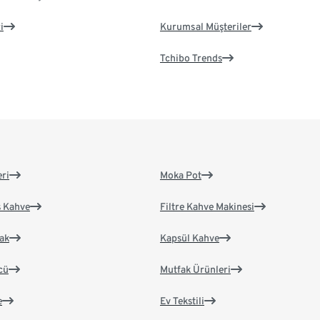
i
Kurumsal Müşteriler
Tchibo Trends
eri
Moka Pot
s Kahve
Filtre Kahve Makinesi
ak
Kapsül Kahve
cü
Mutfak Ürünleri
e
Ev Tekstili