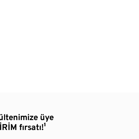
bültenimize üye
RİM fırsatı!¹