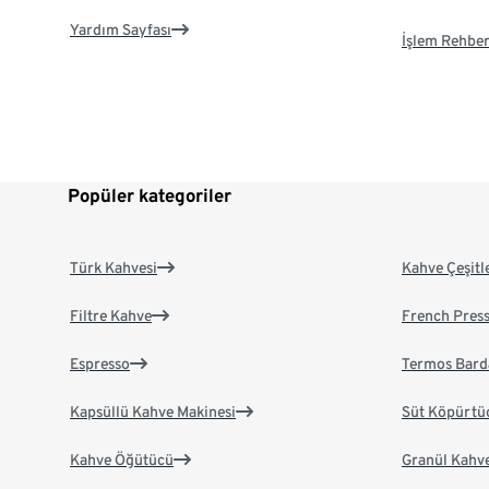
Yardım Sayfası
İşlem Rehber
Popüler kategoriler
Türk Kahvesi
Kahve Çeşitl
Filtre Kahve
French Pres
Espresso
Termos Bard
Kapsüllü Kahve Makinesi
Süt Köpürtü
Kahve Öğütücü
Granül Kahv