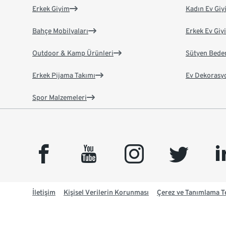
Erkek Giyim
Kadın Ev Giy
Bahçe Mobilyaları
Erkek Ev Giy
Outdoor & Kamp Ürünleri
Sütyen Bede
Erkek Pijama Takımı
Ev Dekorasy
Spor Malzemeleri
facebook
youtube
instagram
twitter
link
İletişim
Kişisel Verilerin Korunması
Çerez ve Tanımlama Te