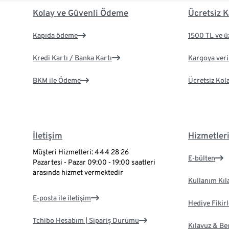
Kolay ve Güvenli Ödeme
Ücretsiz K
Kapıda ödeme
1500 TL ve ü
Kredi Kartı / Banka Kartı
Kargoya veril
BKM ile Ödeme
Ücretsiz Kol
İletişim
Hizmetler
Müşteri Hizmetleri: 444 28 26
E-bülten
Pazartesi - Pazar 09:00 - 19:00 saatleri
arasında hizmet vermektedir
Kullanım Kıl
E-posta ile iletişim
Hediye Fikirl
Tchibo Hesabım | Sipariş Durumu
Kılavuz & B