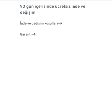
90 gün içerisinde ücretsiz iade ve
değişim
İade ve değişim koşulları
Garanti