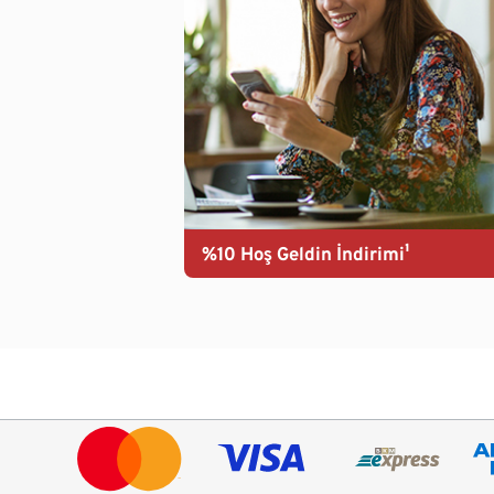
%10 Hoş Geldin İndirimi¹