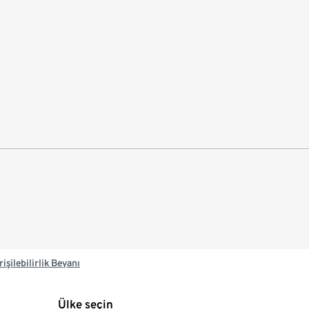
rişilebilirlik Beyanı
Ülke seçin