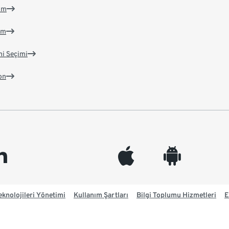
im
im
ni Seçimi
on
edin
appleinc
android
knolojileri Yönetimi
Kullanım Şartları
Bilgi Toplumu Hizmetleri
E