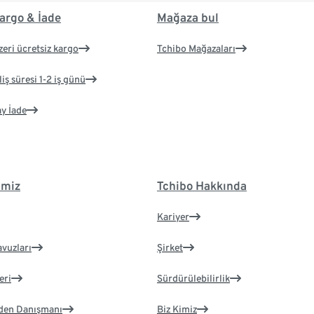
argo & İade
Mağaza bul
zeri ücretsiz kargo
Tchibo Mağazaları
iş süresi 1-2 iş günü
ay İade
imiz
Tchibo Hakkında
Kariyer
avuzları
Şirket
eri
Sürdürülebilirlik
eden Danışmanı
Biz Kimiz