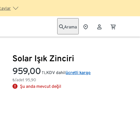
taylar
Arama
Solar Işık Zinciri
959,00
KDV dahil
ücretli kargo
TL
₺/adet
95,90
Şu anda mevcut değil