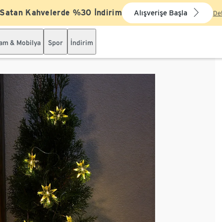
 Satan Kahvelerde %30 İndirim
Alışverişe Başla
De
şam & Mobilya
Spor
İndirim