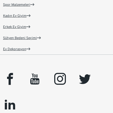
Spor Malzemeleri
Kadın Ev Giyim
Erkek Ev Giyim
Sütyen Bedeni Seçimi
Ev Dekorasyon
facebook
youtube
instagram
twitter
linkedin