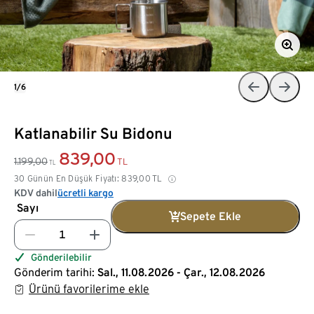
1/6
Katlanabilir Su Bidonu
839,00
1.199,00
TL
TL
30 Günün En Düşük Fiyatı:
839,00
TL
KDV dahil
ücretli kargo
Sayı
Sepete Ekle
Gönderilebilir
Gönderim tarihi:
Sal., 11.08.2026 - Çar., 12.08.2026
Ürünü favorilerime ekle