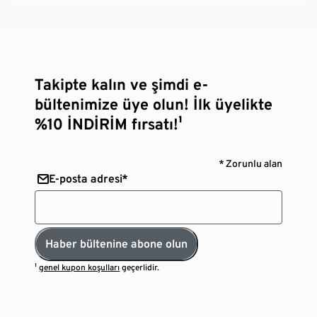
Takipte kalın ve şimdi e-
bültenimize üye olun! İlk üyelikte
%10 İNDİRİM fırsatı!¹
* Zorunlu alan
E-posta adresi*
Haber bültenine abone olun
¹
genel kupon koşulları
geçerlidir.