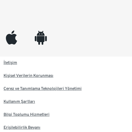
appleinc
android
İletişim
Kişisel Verilerin Korunması
Çerez ve Tanımlama Teknolojileri Yönetimi
Kullanım Şartları
Bilgi Toplumu Hizmetleri
Erişilebilirlik Beyanı